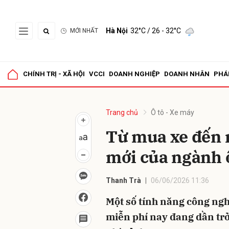
Hà Nội
32°C
/ 26 - 32°C
MỚI NHẤT
Gửi 
CHÍNH TRỊ - XÃ HỘI
VCCI
DOANH NGHIỆP
DOANH NHÂN
PHÁ
Trang chủ
Ô tô - Xe máy
Từ mua xe đến 
mới của ngành 
Thanh Trà
06/06/2026 11:36
Một số tính năng công ngh
miễn phí nay đang dần trở