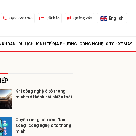
English
0985698786
Đặt báo
Quảng cáo
G KHOÁN
DU LỊCH
KINH TẾ ĐỊA PHƯƠNG
CÔNG NGHỆ
Ô TÔ - XE MÁY
IẾP
Khi công nghệ ô tô thông
minh trở thành nỗi phiền toái
ửi
Quyền riêng tư trước “làn
sóng” công nghệ ô tô thông
minh