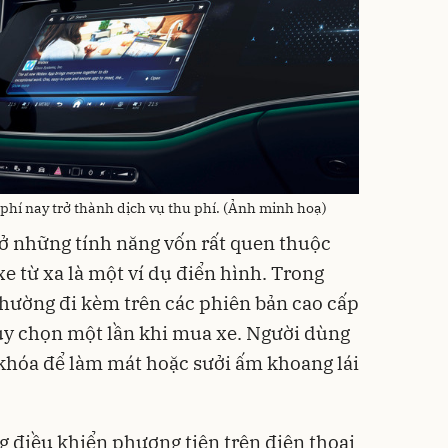
phí nay trở thành dịch vụ thu phí. (Ảnh minh hoạ)
õ ở những tính năng vốn rất quen thuộc
e từ xa là một ví dụ điển hình. Trong
 thường đi kèm trên các phiên bản cao cấp
ùy chọn một lần khi mua xe. Người dùng
 khóa để làm mát hoặc sưởi ấm khoang lái
g điều khiển phương tiện trên điện thoại