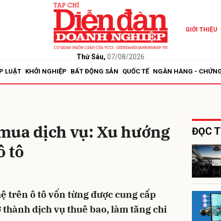
GIỚI THIỆU
bình luận
Thứ Sáu,
07/08/2026
P LUẬT
KHỞI NGHIỆP
BẤT ĐỘNG SẢN
QUỐC TẾ
NGÂN HÀNG - CHỨN
mua dịch vụ: Xu hướng
ĐỌC T
ô tô
Hủy
G
ệ trên ô tô vốn từng được cung cấp
 thành dịch vụ thuê bao, làm tăng chi