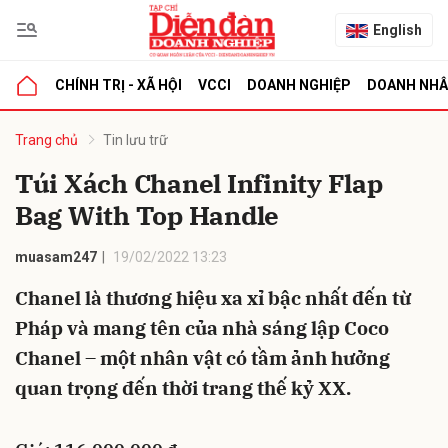
English
CHÍNH TRỊ - XÃ HỘI
VCCI
DOANH NGHIỆP
DOANH NH
bình luận
Trang chủ
Tin lưu trữ
Túi Xách Chanel Infinity Flap
Bag With Top Handle
muasam247
19/02/2022 13:23
Chanel là thương hiệu xa xỉ bậc nhất đến từ
Pháp và mang tên của nhà sáng lập Coco
Hủy
G
Chanel – một nhân vật có tầm ảnh hưởng
quan trọng đến thời trang thế kỷ XX.