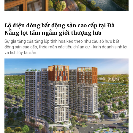
Lộ diện dòng bất động sản cao cấp tại Đà
Nẵng lọt tầm ngắm giới thượng lưu
Sự gia tăng của tầng lớp tinh hoa kéo theo nhu cầu sở hữu bất
động sản cao cấp, thỏa mãn các tiêu chí an cư - kinh doanh sinh lời
và tích lũy tài sản.