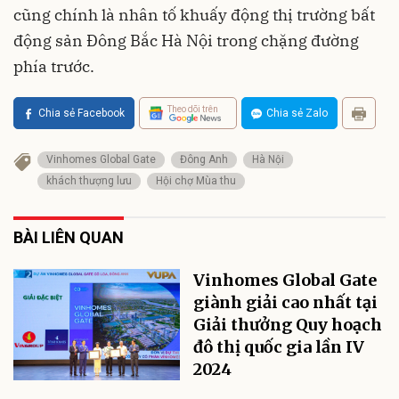
cũng chính là nhân tố khuấy động thị trường bất
động sản Đông Bắc Hà Nội trong chặng đường
phía trước.
Theo dõi trên
Chia sẻ Facebook
Chia sẻ Zalo
Vinhomes Global Gate
Đông Anh
Hà Nội
khách thượng lưu
Hội chợ Mùa thu
BÀI LIÊN QUAN
Vinhomes Global Gate
giành giải cao nhất tại
Giải thưởng Quy hoạch
đô thị quốc gia lần IV
2024