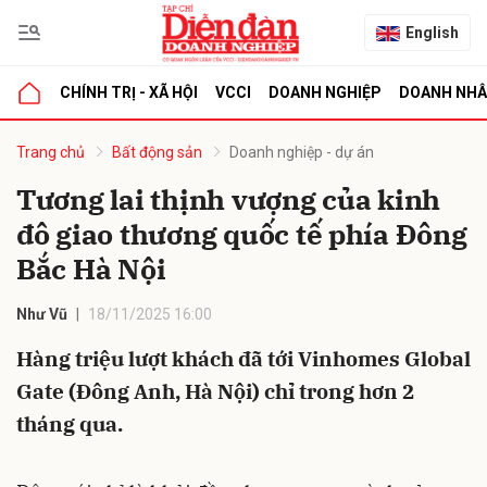
English
CHÍNH TRỊ - XÃ HỘI
VCCI
DOANH NGHIỆP
DOANH NH
bình luận
Trang chủ
Bất động sản
Doanh nghiệp - dự án
Tương lai thịnh vượng của kinh
đô giao thương quốc tế phía Đông
Bắc Hà Nội
Như Vũ
18/11/2025 16:00
Hàng triệu lượt khách đã tới Vinhomes Global
Hủy
G
Gate (Đông Anh, Hà Nội) chỉ trong hơn 2
tháng qua.