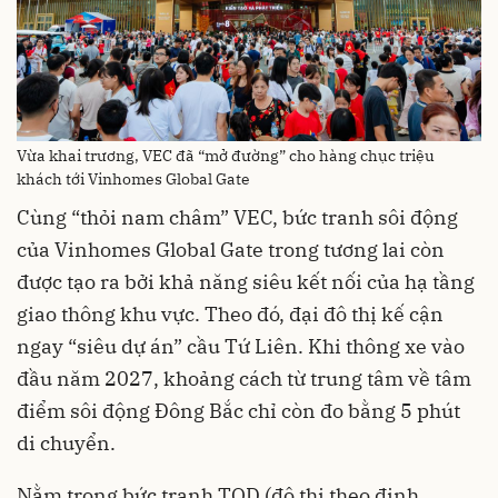
Vừa khai trương, VEC đã “mở đường” cho hàng chục triệu
khách tới Vinhomes Global Gate
Cùng “thỏi nam châm” VEC, bức tranh sôi động
của Vinhomes Global Gate trong tương lai còn
được tạo ra bởi khả năng siêu kết nối của hạ tầng
giao thông khu vực. Theo đó, đại đô thị kế cận
ngay “siêu dự án” cầu Tứ Liên. Khi thông xe vào
đầu năm 2027, khoảng cách từ trung tâm về tâm
điểm sôi động Đông Bắc chỉ còn đo bằng 5 phút
di chuyển.
Nằm trong bức tranh TOD (đô thị theo định