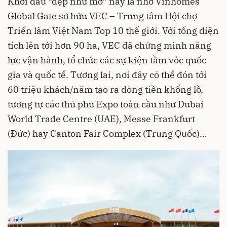
Khởi đầu “đẹp như mơ” này là nhờ Vinhomes
Global Gate sở hữu VEC – Trung tâm Hội chợ
Triển lãm Việt Nam Top 10 thế giới. Với tổng diện
tích lên tới hơn 90 ha, VEC đã chứng minh năng
lực vận hành, tổ chức các sự kiện tầm vóc quốc
gia và quốc tế. Tương lai, nơi đây có thể đón tới
60 triệu khách/năm tạo ra dòng tiền khổng lồ,
tương tự các thủ phủ Expo toàn cầu như Dubai
World Trade Centre (UAE), Messe Frankfurt
(Đức) hay Canton Fair Complex (Trung Quốc)…