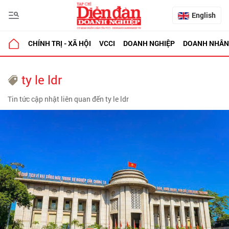
English
CHÍNH TRỊ - XÃ HỘI
VCCI
DOANH NGHIỆP
DOANH NHÂN
ty le ldr
Tin tức cập nhật liên quan đến ty le ldr