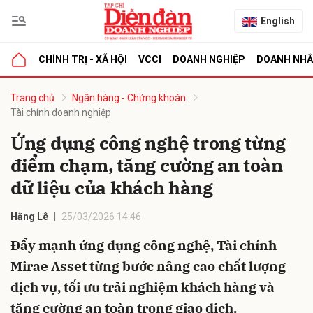
English
CHÍNH TRỊ - XÃ HỘI
VCCI
DOANH NGHIỆP
DOANH NH
bình luận
Trang chủ
Ngân hàng - Chứng khoán
Tài chính doanh nghiệp
Ứng dụng công nghệ trong từng
điểm chạm, tăng cường an toàn
dữ liệu của khách hàng
Hằng Lê
25/03/2026 14:46
Hủy
G
Đẩy mạnh ứng dụng công nghệ, Tài chính
Mirae Asset từng bước nâng cao chất lượng
dịch vụ, tối ưu trải nghiệm khách hàng và
tăng cường an toàn trong giao dịch.