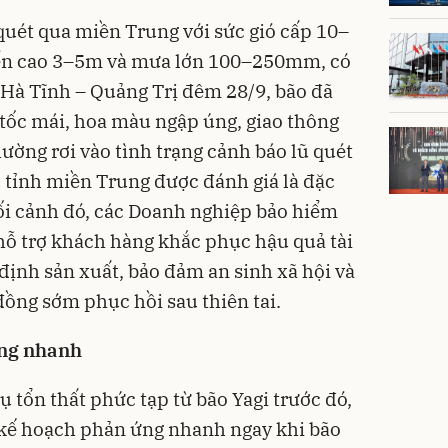
 quét qua miền Trung với sức gió cấp 10–
biển cao 3–5m và mưa lớn 100–250mm, có
Hà Tĩnh – Quảng Trị đêm 28/9, bão đã
tốc mái, hoa màu ngập úng, giao thông
hường rơi vào tình trạng cảnh báo lũ quét
ều tỉnh miền Trung được đánh giá là đặc
ối cảnh đó, các Doanh nghiệp bảo hiểm
 hỗ trợ khách hàng khắc phục hậu quả tài
ịnh sản xuất, bảo đảm an sinh xã hội và
đồng sớm phục hồi sau thiên tai.
ứng nhanh
ụ tổn thất phức tạp từ bão Yagi trước đó,
 kế hoạch phản ứng nhanh ngay khi bão