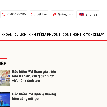
English
0985698786
Đặt báo
Quảng cáo
G KHOÁN
DU LỊCH
KINH TẾ ĐỊA PHƯƠNG
CÔNG NGHỆ
Ô TÔ - XE MÁY
IẾP
Bảo hiểm PVI tham gia triển
lãm 80 năm, cùng đất nước
ửi
viết nên thành tựu
Bảo hiểm PVI định vị thương
hiệu bằng nội lực