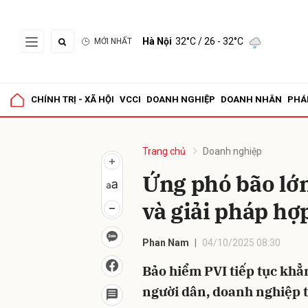
Hà Nội
32°C
/ 26 - 32°C
MỚI NHẤT
Gửi 
CHÍNH TRỊ - XÃ HỘI
VCCI
DOANH NGHIỆP
DOANH NHÂN
PHÁ
Trang chủ
Doanh nghiệp
Ứng phó bão lớ
và giải pháp hợp
Phan Nam
04/10/2025 08:30
Bảo hiểm PVI tiếp tục khẳn
người dân, doanh nghiệp t