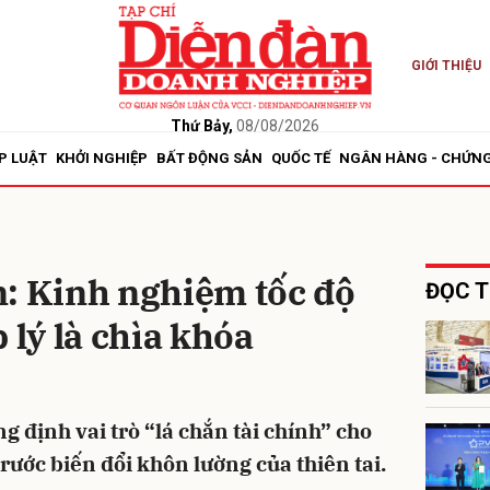
GIỚI THIỆU
bình luận
Thứ Bảy,
08/08/2026
P LUẬT
KHỞI NGHIỆP
BẤT ĐỘNG SẢN
QUỐC TẾ
NGÂN HÀNG - CHỨN
n: Kinh nghiệm tốc độ
ĐỌC T
 lý là chìa khóa
Hủy
G
g định vai trò “lá chắn tài chính” cho
rước biến đổi khôn lường của thiên tai.