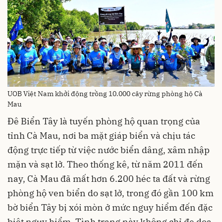
UOB Việt Nam khởi động trồng 10.000 cây rừng phòng hộ Cà
Mau
Đê Biển Tây là tuyến phòng hộ quan trọng của
tỉnh Cà Mau, nơi ba mặt giáp biển và chịu tác
động trực tiếp từ việc nước biển dâng, xâm nhập
mặn và sạt lở. Theo thống kê, từ năm 2011 đến
nay, Cà Mau đã mất hơn 6.200 héc ta đất và rừng
phòng hộ ven biển do sạt lở, trong đó gần 100 km
bờ biển Tây bị xói mòn ở mức nguy hiểm đến đặc
biệt nguy hiểm. Tình trạng này không chỉ đe dọa