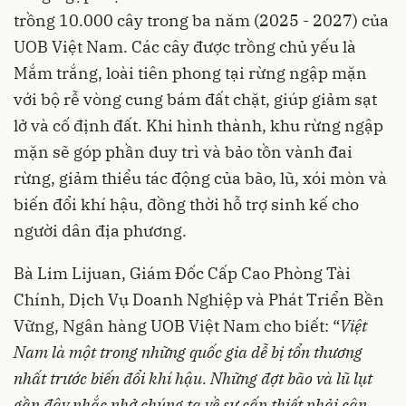
trồng 10.000 cây trong ba năm (2025 - 2027) của
UOB Việt Nam. Các cây được trồng chủ yếu là
Mắm trắng, loài tiên phong tại rừng ngập mặn
với bộ rễ vòng cung bám đất chặt, giúp giảm sạt
lở và cố định đất. Khi hình thành, khu rừng ngập
mặn sẽ góp phần duy trì và bảo tồn vành đai
rừng, giảm thiểu tác động của bão, lũ, xói mòn và
biến đổi khí hậu, đồng thời hỗ trợ sinh kế cho
người dân địa phương.
Bà Lim Lijuan, Giám Đốc Cấp Cao Phòng Tài
Chính, Dịch Vụ Doanh Nghiệp và Phát Triển Bền
Vững, Ngân hàng UOB Việt Nam cho biết: “
Việt
Nam là một trong những quốc gia dễ bị tổn thương
nhất trước biến đổi khí hậu. Những đợt bão và lũ lụt
gần đây nhắc nhở chúng ta về sự cấp thiết phải cân