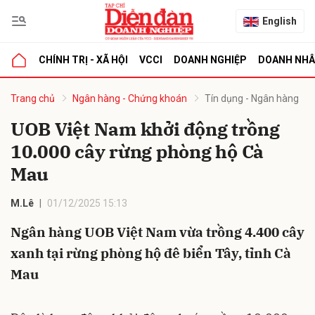
English
CHÍNH TRỊ - XÃ HỘI
VCCI
DOANH NGHIỆP
DOANH NH
bình luận
Trang chủ
Ngân hàng - Chứng khoán
Tín dụng - Ngân hàng
UOB Việt Nam khởi động trồng
10.000 cây rừng phòng hộ Cà
Mau
M.Lê
01/12/2025 15:13
Ngân hàng UOB Việt Nam vừa trồng 4.400 cây
Hủy
G
xanh tại rừng phòng hộ đê biển Tây, tỉnh Cà
Mau