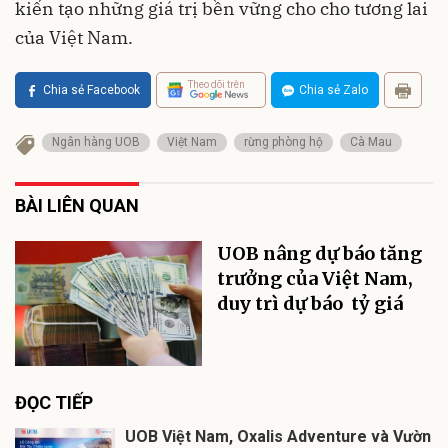
kiến tạo những giá trị bền vững cho cho tương lai
của Việt Nam.
Theo dõi trên
Chia sẻ Facebook
Chia sẻ Zalo
Ngân hàng UOB
Việt Nam
rừng phòng hộ
Cà Mau
BÀI LIÊN QUAN
UOB nâng dự báo tăng
trưởng của Việt Nam,
duy trì dự báo tỷ giá
ĐỌC TIẾP
UOB Việt Nam, Oxalis Adventure và Vườn