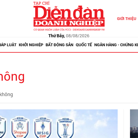
GIỚI THIỆU
Thứ Bảy,
08/08/2026
HÁP LUẬT
KHỞI NGHIỆP
BẤT ĐỘNG SẢN
QUỐC TẾ
NGÂN HÀNG - CHỨNG 
hông
 không