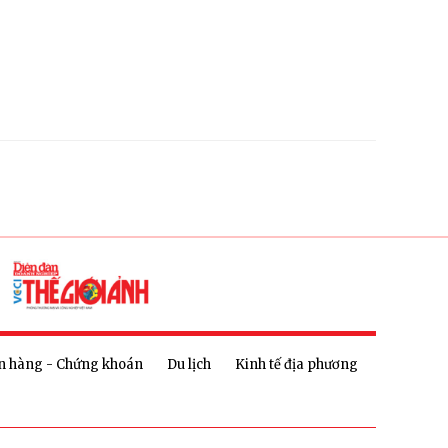
n hàng - Chứng khoán
Du lịch
Kinh tế địa phương