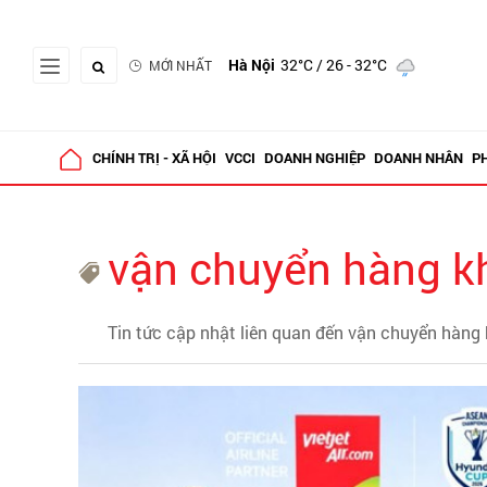
Hà Nội
32°C
/ 26 - 32°C
MỚI NHẤT
CHÍNH TRỊ - XÃ HỘI
VCCI
DOANH NGHIỆP
DOANH NHÂN
P
vận chuyển hàng k
Tin tức cập nhật liên quan đến vận chuyển hàng