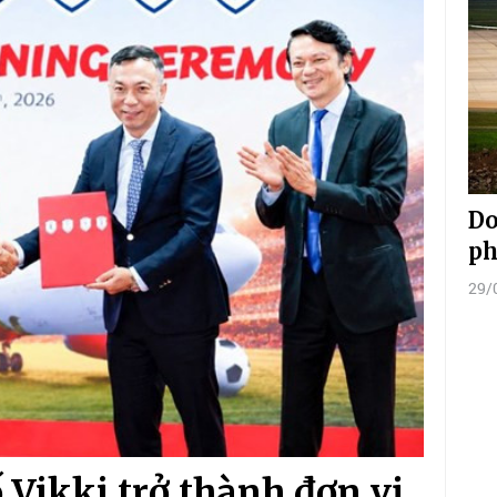
Do
ph
29/
 Vikki trở thành đơn vị