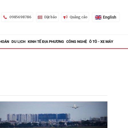
English
0985698786
Đặt báo
Quảng cáo
KHOÁN
DU LỊCH
KINH TẾ ĐỊA PHƯƠNG
CÔNG NGHỆ
Ô TÔ - XE MÁY