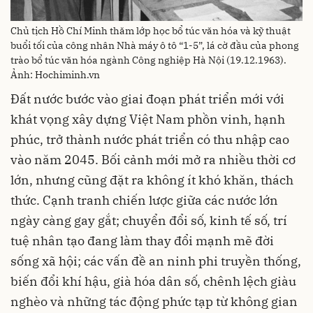
Chủ tịch Hồ Chí Minh thăm lớp học bổ túc văn hóa và kỹ thuật
buổi tối của công nhân Nhà máy ô tô “1-5”, lá cờ đầu của phong
trào bổ túc văn hóa ngành Công nghiệp Hà Nội (19.12.1963).
Ảnh: Hochiminh.vn
Đất nước bước vào giai đoạn phát triển mới với
khát vọng xây dựng Việt Nam phồn vinh, hạnh
phúc, trở thành nước phát triển có thu nhập cao
vào năm 2045. Bối cảnh mới mở ra nhiều thời cơ
lớn, nhưng cũng đặt ra không ít khó khăn, thách
thức. Cạnh tranh chiến lược giữa các nước lớn
ngày càng gay gắt; chuyển đổi số, kinh tế số, trí
tuệ nhân tạo đang làm thay đổi mạnh mẽ đời
sống xã hội; các vấn đề an ninh phi truyền thống,
biến đổi khí hậu, già hóa dân số, chênh lệch giàu
nghèo và những tác động phức tạp từ không gian