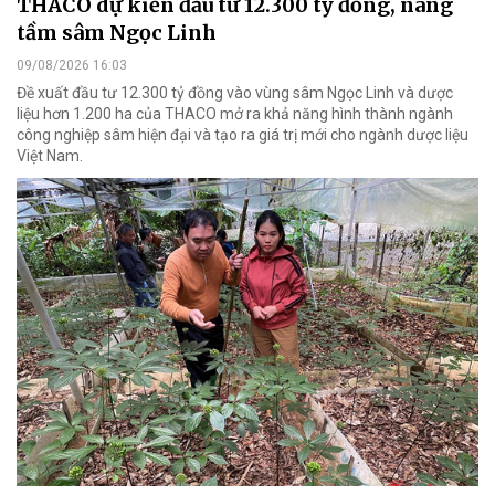
THACO dự kiến đầu tư 12.300 tỷ đồng, nâng
tầm sâm Ngọc Linh
09/08/2026 16:03
Đề xuất đầu tư 12.300 tỷ đồng vào vùng sâm Ngọc Linh và dược
liệu hơn 1.200 ha của THACO mở ra khả năng hình thành ngành
công nghiệp sâm hiện đại và tạo ra giá trị mới cho ngành dược liệu
Việt Nam.