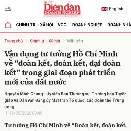
English
CHÍNH TRỊ - XÃ HỘI
VCCI
DOANH NGHIỆP
DOANH NH
bình luận
Trang chủ
Chính trị - Xã hội
Mặt trận
Vận dụng tư tưởng Hồ Chí Minh
về “đoàn kết, đoàn kết, đại đoàn
kết” trong giai đoạn phát triển
mới của đất nước
Nguyễn Minh Chung - Ủy viên Ban Thường vụ, Trưởng ban Tuyên
Hủy
G
giáo và Dân vận Đảng ủy Mặt trận Tổ quốc, các đoàn thể Trung
ương
19/05/2026 09:49
Tư tưởng Hồ Chí Minh về “Đoàn kết, đoàn kết,