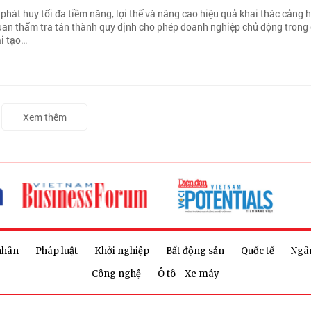
phát huy tối đa tiềm năng, lợi thế và nâng cao hiệu quả khai thác cảng 
uan thẩm tra tán thành quy định cho phép doanh nghiệp chủ động trong 
ải tạo…
Xem thêm
nhân
Pháp luật
Khởi nghiệp
Bất động sản
Quốc tế
Ngâ
Công nghệ
Ô tô - Xe máy