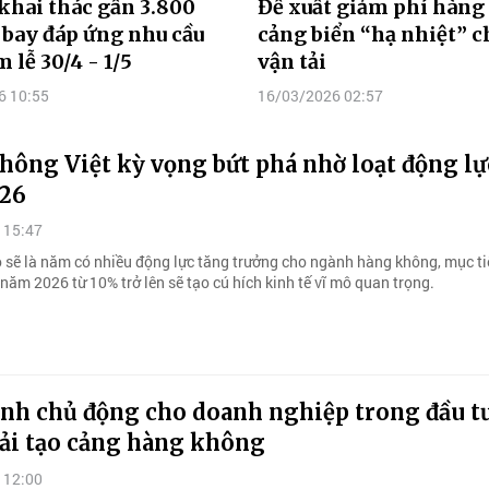
 khai thác gần 3.800
Đề xuất giảm phí hàng
bay đáp ứng nhu cầu
cảng biển “hạ nhiệt” c
 lễ 30/4 - 1/5
vận tải
6 10:55
16/03/2026 02:57
hông Việt kỳ vọng bứt phá nhờ loạt động l
26
 15:47
sẽ là năm có nhiều động lực tăng trưởng cho ngành hàng không, mục ti
ăm 2026 từ 10% trở lên sẽ tạo cú hích kinh tế vĩ mô quan trọng.
ính chủ động cho doanh nghiệp trong đầu t
cải tạo cảng hàng không
 12:00