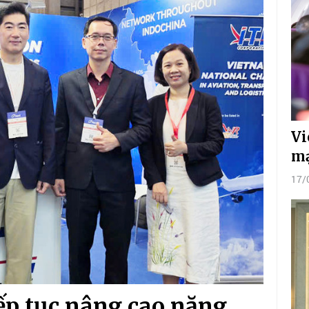
Vi
mạ
17/
iếp tục nâng cao năng