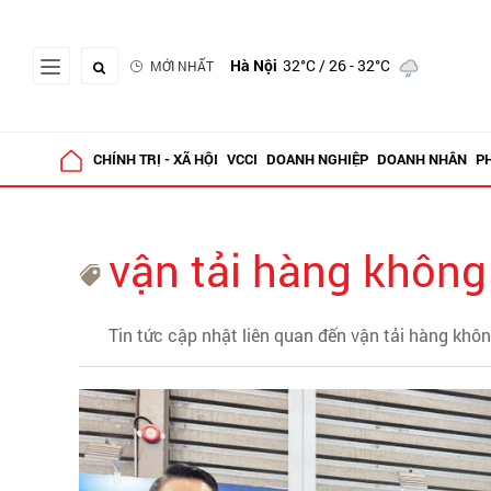
Hà Nội
32°C
/ 26 - 32°C
MỚI NHẤT
CHÍNH TRỊ - XÃ HỘI
VCCI
DOANH NGHIỆP
DOANH NHÂN
P
vận tải hàng không
Tin tức cập nhật liên quan đến vận tải hàng khô