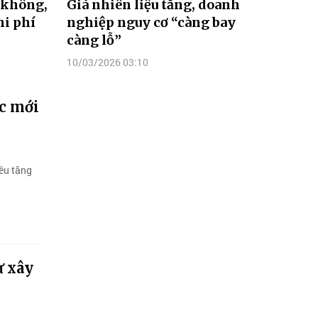
 không,
Giá nhiên liệu tăng, doanh
hi phí
nghiệp nguy cơ “càng bay
càng lỗ”
10/03/2026 03:10
ực mới
êu tăng
ư xây