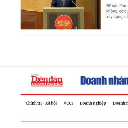
Để bảo đảm 
không, cơ q
xây dựng, c
Chính trị - Xã hội
VCCI
Doanh nghiệp
Doanh 