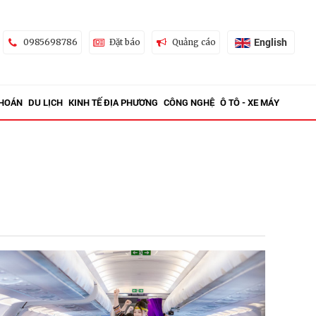
English
0985698786
Đặt báo
Quảng cáo
KHOÁN
DU LỊCH
KINH TẾ ĐỊA PHƯƠNG
CÔNG NGHỆ
Ô TÔ - XE MÁY