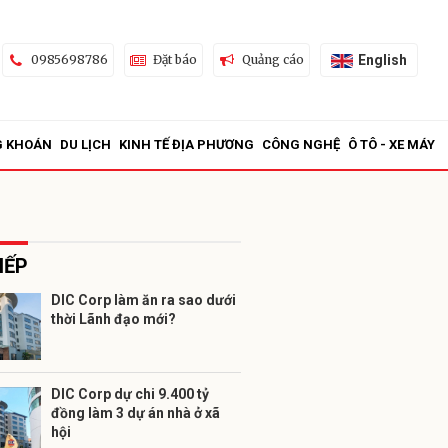
English
0985698786
Đặt báo
Quảng cáo
G KHOÁN
DU LỊCH
KINH TẾ ĐỊA PHƯƠNG
CÔNG NGHỆ
Ô TÔ - XE MÁY
IẾP
DIC Corp làm ăn ra sao dưới
thời Lãnh đạo mới?
ửi
DIC Corp dự chi 9.400 tỷ
đồng làm 3 dự án nhà ở xã
hội