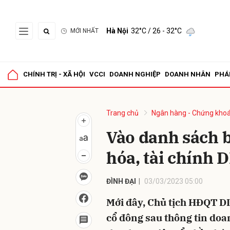
Hà Nội
32°C
/ 26 - 32°C
MỚI NHẤT
Gửi 
CHÍNH TRỊ - XÃ HỘI
VCCI
DOANH NGHIỆP
DOANH NHÂN
PHÁ
Trang chủ
Ngân hàng - Chứng kho
Vào danh sách b
hóa, tài chính D
ĐÌNH ĐẠI
03/03/2023 05:00
Mới đây, Chủ tịch HĐQT DI
cổ đông sau thông tin doa