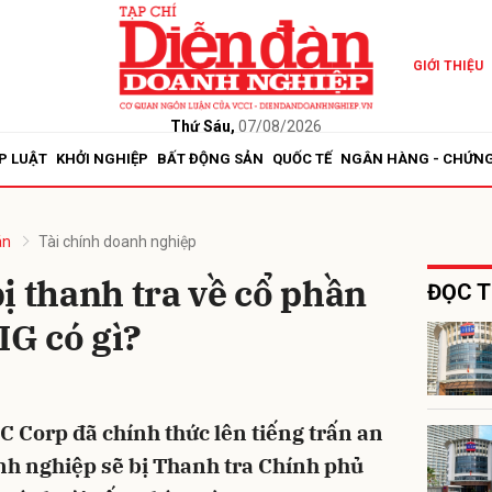
GIỚI THIỆU
bình luận
Thứ Sáu,
07/08/2026
P LUẬT
KHỞI NGHIỆP
BẤT ĐỘNG SẢN
QUỐC TẾ
NGÂN HÀNG - CHỨN
án
Tài chính doanh nghiệp
ị thanh tra về cổ phần
ĐỌC T
IG có gì?
Hủy
G
C Corp đã chính thức lên tiếng trấn an
nh nghiệp sẽ bị Thanh tra Chính phủ