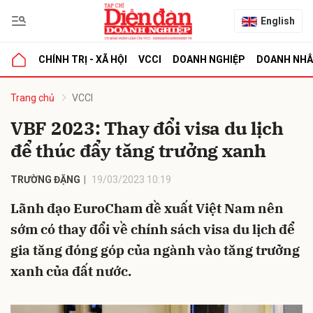
English
CHÍNH TRỊ - XÃ HỘI
VCCI
DOANH NGHIỆP
DOANH NH
bình luận
Trang chủ
VCCI
VBF 2023: Thay đổi visa du lịch
để thúc đẩy tăng trưởng xanh
TRƯỜNG ĐẶNG
19/03/2023 10:19
Lãnh đạo EuroCham đề xuất Việt Nam nên
sớm có thay đổi về chính sách visa du lịch để
Hủy
G
gia tăng đóng góp của ngành vào tăng trưởng
xanh của đất nước.