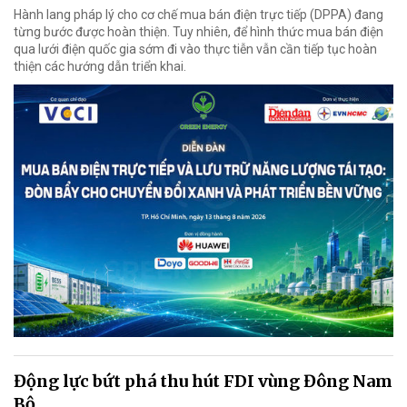
Hành lang pháp lý cho cơ chế mua bán điện trực tiếp (DPPA) đang
từng bước được hoàn thiện. Tuy nhiên, để hình thức mua bán điện
qua lưới điện quốc gia sớm đi vào thực tiễn vẫn cần tiếp tục hoàn
thiện các hướng dẫn triển khai.
Động lực bứt phá thu hút FDI vùng Đông Nam
Bộ