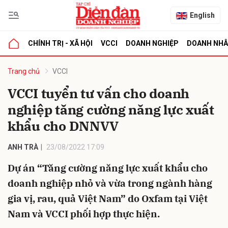
English
CHÍNH TRỊ - XÃ HỘI
VCCI
DOANH NGHIỆP
DOANH NH
bình luận
Trang chủ
VCCI
VCCI tuyển tư vấn cho doanh
nghiệp tăng cường năng lực xuất
khẩu cho DNNVV
ANH TRÀ
23/08/2022 17:09
Dự án “Tăng cường năng lực xuất khẩu cho
Hủy
G
doanh nghiệp nhỏ và vừa trong ngành hàng
gia vị, rau, quả Việt Nam” do Oxfam tại Việt
Nam và VCCI phối hợp thực hiện.