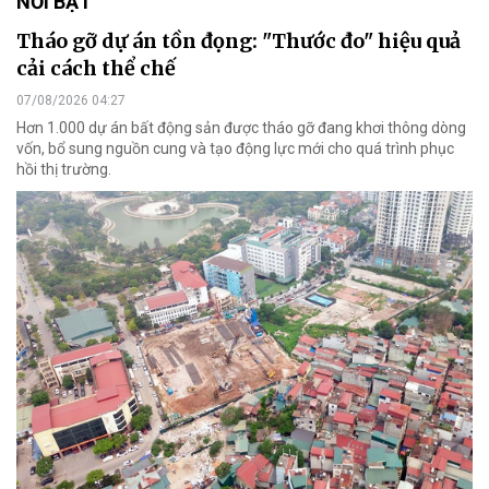
NỔI BẬT
Tháo gỡ dự án tồn đọng: "Thước đo" hiệu quả
cải cách thể chế
07/08/2026 04:27
Hơn 1.000 dự án bất động sản được tháo gỡ đang khơi thông dòng
vốn, bổ sung nguồn cung và tạo động lực mới cho quá trình phục
hồi thị trường.