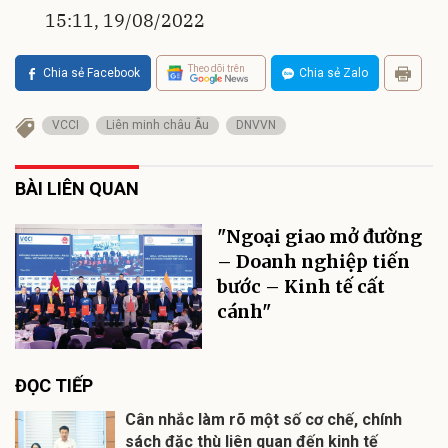
15:11, 19/08/2022
Theo dõi trên
Chia sẻ Facebook
Chia sẻ Zalo
VCCI
Liên minh châu Âu
DNVVN
BÀI LIÊN QUAN
"Ngoại giao mở đường
– Doanh nghiệp tiến
bước – Kinh tế cất
cánh"
ĐỌC TIẾP
Cân nhắc làm rõ một số cơ chế, chính
sách đặc thù liên quan đến kinh tế