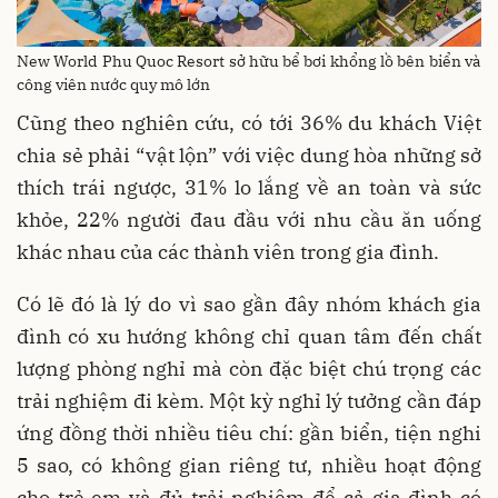
New World Phu Quoc Resort sở hữu bể bơi khổng lồ bên biển và
công viên nước quy mô lớn
Cũng theo nghiên cứu, có tới 36% du khách Việt
chia sẻ phải “vật lộn” với việc dung hòa những sở
thích trái ngược, 31% lo lắng về an toàn và sức
khỏe, 22% người đau đầu với nhu cầu ăn uống
khác nhau của các thành viên trong gia đình.
Có lẽ đó là lý do vì sao gần đây nhóm khách gia
đình có xu hướng không chỉ quan tâm đến chất
lượng phòng nghỉ mà còn đặc biệt chú trọng các
trải nghiệm đi kèm. Một kỳ nghỉ lý tưởng cần đáp
ứng đồng thời nhiều tiêu chí: gần biển, tiện nghi
5 sao, có không gian riêng tư, nhiều hoạt động
cho trẻ em và đủ trải nghiệm để cả gia đình có