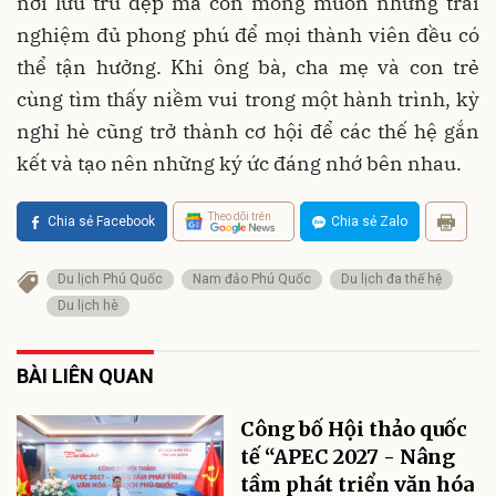
nơi lưu trú đẹp mà còn mong muốn những trải
nghiệm đủ phong phú để mọi thành viên đều có
thể tận hưởng. Khi ông bà, cha mẹ và con trẻ
cùng tìm thấy niềm vui trong một hành trình, kỳ
nghỉ hè cũng trở thành cơ hội để các thế hệ gắn
kết và tạo nên những ký ức đáng nhớ bên nhau.
Theo dõi trên
Chia sẻ Facebook
Chia sẻ Zalo
Du lịch Phú Quốc
Nam đảo Phú Quốc
Du lịch đa thế hệ
Du lịch hè
BÀI LIÊN QUAN
Công bố Hội thảo quốc
tế “APEC 2027 - Nâng
tầm phát triển văn hóa