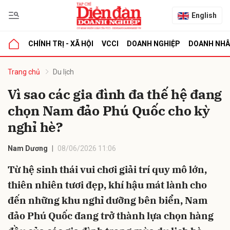
English
CHÍNH TRỊ - XÃ HỘI
VCCI
DOANH NGHIỆP
DOANH NH
bình luận
Trang chủ
Du lịch
Vì sao các gia đình đa thế hệ đang
chọn Nam đảo Phú Quốc cho kỳ
nghỉ hè?
Nam Dương
08/06/2026 11:06
Từ hệ sinh thái vui chơi giải trí quy mô lớn,
Hủy
G
thiên nhiên tươi đẹp, khí hậu mát lành cho
đến những khu nghỉ dưỡng bên biển, Nam
đảo Phú Quốc đang trở thành lựa chọn hàng