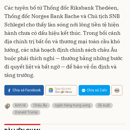
Các tuyên bố từ Thống đốc Riksbank Thedéen,
Thống đốc Norges Bank Bache và Chủ tịch SNB
Schlegel cho thấy làn sóng nới lỏng tiền tệ hiện
hành chưa có dấu hiệu kết thúc. Trong bối cảnh
địa chính trị bất ổn và thương mại toàn cầu khó
lường, các nhà hoạch định chính sách châu Âu
buộc phải thích nghi — thường bằng những bước
đi quyết liệt và bất ngờ — để bảo vệ ổn định và
tăng trưởng.
Theo dõi trên
Chia sẻ Facebook
Chia sẻ Zalo
kinh tế
Châu Âu
ngân hàng trung ương
lãi suất
Donald Trump