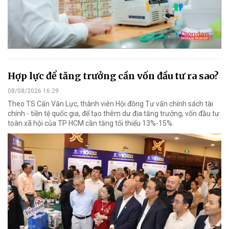
Hợp lực để tăng trưởng cần vốn đầu tư ra sao?
08/08/2026 16:29
Theo TS Cấn Văn Lực, thành viên Hội đồng Tư vấn chính sách tài
chính - tiền tệ quốc gia, để tạo thêm dư địa tăng trưởng, vốn đầu tư
toàn xã hội của TP HCM cần tăng tối thiểu 13%-15%.