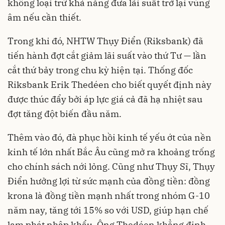
không loại trừ khả năng đưa lãi suất trở lại vùng
âm nếu cần thiết.
Trong khi đó, NHTW Thụy Điển (Riksbank) đã
tiến hành đợt cắt giảm lãi suất vào thứ Tư — lần
cắt thứ bảy trong chu kỳ hiện tại. Thống đốc
Riksbank Erik Thedéen cho biết quyết định này
được thúc đẩy bởi áp lực giá cả đã hạ nhiệt sau
đợt tăng đột biến đầu năm.
Thêm vào đó, đà phục hồi kinh tế yếu ớt của nền
kinh tế lớn nhất Bắc Âu cũng mở ra khoảng trống
cho chính sách nới lỏng. Cũng như Thụy Sĩ, Thụy
Điển hưởng lợi từ sức mạnh của đồng tiền: đồng
krona là đồng tiền mạnh nhất trong nhóm G-10
năm nay, tăng tới 15% so với USD, giúp hạn chế
lạm phát nhập khẩu. Ông Thedéen khẳng định