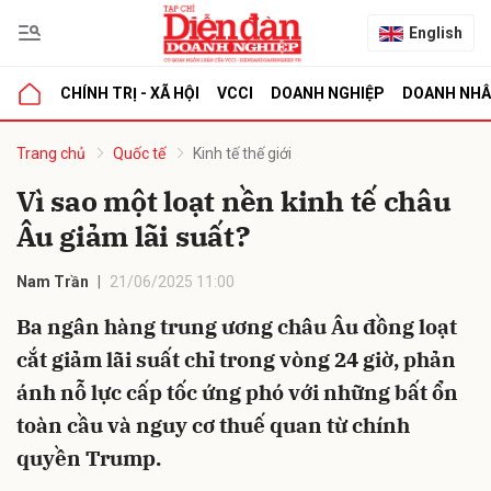
English
CHÍNH TRỊ - XÃ HỘI
VCCI
DOANH NGHIỆP
DOANH NH
bình luận
Trang chủ
Quốc tế
Kinh tế thế giới
Vì sao một loạt nền kinh tế châu
Âu giảm lãi suất?
Nam Trần
21/06/2025 11:00
Ba ngân hàng trung ương châu Âu đồng loạt
cắt giảm lãi suất chỉ trong vòng 24 giờ, phản
Hủy
G
ánh nỗ lực cấp tốc ứng phó với những bất ổn
toàn cầu và nguy cơ thuế quan từ chính
quyền Trump.