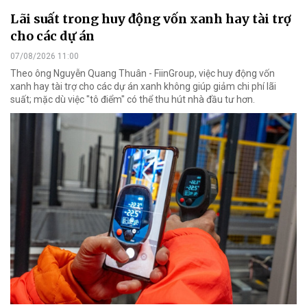
Lãi suất trong huy động vốn xanh hay tài trợ
cho các dự án
07/08/2026 11:00
Theo ông Nguyễn Quang Thuân - FiinGroup, việc huy động vốn
xanh hay tài trợ cho các dự án xanh không giúp giảm chi phí lãi
suất; mặc dù việc "tô điểm" có thể thu hút nhà đầu tư hơn.