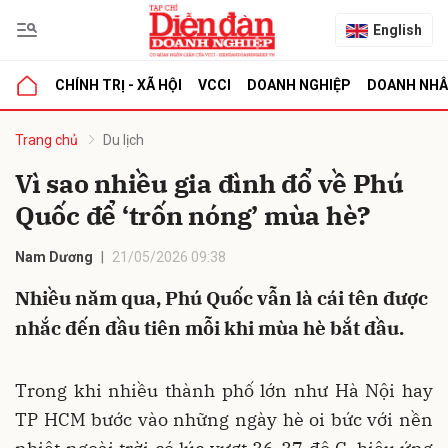
English
CHÍNH TRỊ - XÃ HỘI
VCCI
DOANH NGHIỆP
DOANH NH
bình luận
Trang chủ
Du lịch
Vì sao nhiều gia đình đổ về Phú
Quốc để ‘trốn nóng’ mùa hè?
Nam Dương
21/05/2026 09:38
Nhiều năm qua, Phú Quốc vẫn là cái tên được
nhắc đến đầu tiên mỗi khi mùa hè bắt đầu.
Hủy
G
Trong khi nhiều thành phố lớn như Hà Nội hay
TP HCM bước vào những ngày hè oi bức với nền