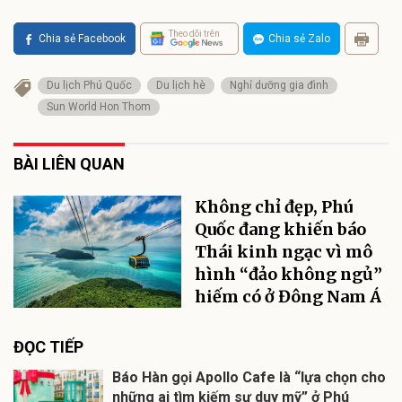
Theo dõi trên
Chia sẻ Facebook
Chia sẻ Zalo
Du lịch Phú Quốc
Du lịch hè
Nghỉ dưỡng gia đình
Sun World Hon Thom
BÀI LIÊN QUAN
Không chỉ đẹp, Phú
Quốc đang khiến báo
Thái kinh ngạc vì mô
hình “đảo không ngủ”
hiếm có ở Đông Nam Á
ĐỌC TIẾP
Báo Hàn gọi Apollo Cafe là “lựa chọn cho
những ai tìm kiếm sự duy mỹ” ở Phú