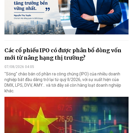
Các cổ phiếu IPO có được phân bổ dòng vốn
mới từ nâng hạng thị trường?
07/08/2026 04:05
"Sóng" chào bán cổ phần ra công chúng (IPO) của nhiều doanh
nghiệp bắt đầu dâng trở lại từ quý II/2026, với sự xuất hiện của
DMX, LPS, DVV, AMY... và tới đây sẽ còn hàng loạt doanh nghiệp
khác.