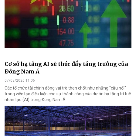
Cơ sở hạ tầng AI sẽ thúc đẩy tăng trưởng của
Đông Nam Á
07/08/2026 11:06
Các tổ chức tài chính đóng vai trò then chốt như những "cầu nối"
trong việc tạo điều kiện cho sự thành công của dự án hạ tầng trí tuệ
nhân tạo (AI) trong Đông Nam Á.