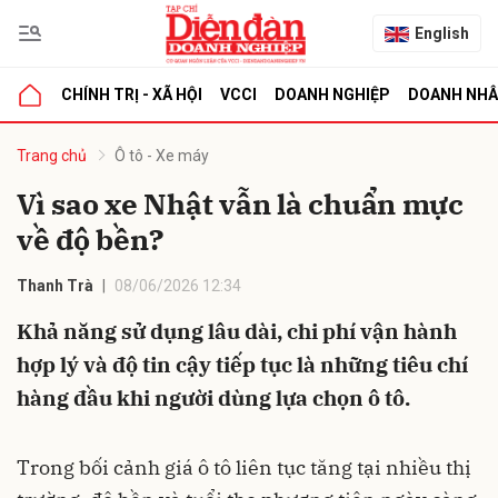
English
CHÍNH TRỊ - XÃ HỘI
VCCI
DOANH NGHIỆP
DOANH NH
bình luận
Trang chủ
Ô tô - Xe máy
Vì sao xe Nhật vẫn là chuẩn mực
về độ bền?
Thanh Trà
08/06/2026 12:34
Khả năng sử dụng lâu dài, chi phí vận hành
hợp lý và độ tin cậy tiếp tục là những tiêu chí
Hủy
G
hàng đầu khi người dùng lựa chọn ô tô.
Trong bối cảnh giá ô tô liên tục tăng tại nhiều thị