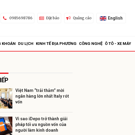
English
0985698786
Đặt báo
Quảng cáo
G KHOÁN
DU LỊCH
KINH TẾ ĐỊA PHƯƠNG
CÔNG NGHỆ
Ô TÔ - XE MÁY
IẾP
Việt Nam “trải thảm” mời
ngân hàng lớn nhất Italy rót
ửi
vốn
Vì sao iDepo trở thành giải
pháp tối ưu nguồn vốn của
người làm kinh doanh