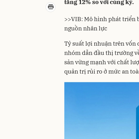
tăng 12% so với cùng kỳ.
>>
VIB: Mô hình phát triển 
nguồn nhân lực
Tỷ suất lợi nhuận trên vốn 
nhóm dẫn đầu thị trường về
sản vững mạnh với chất lượn
quản trị rủi ro ở mức an toà