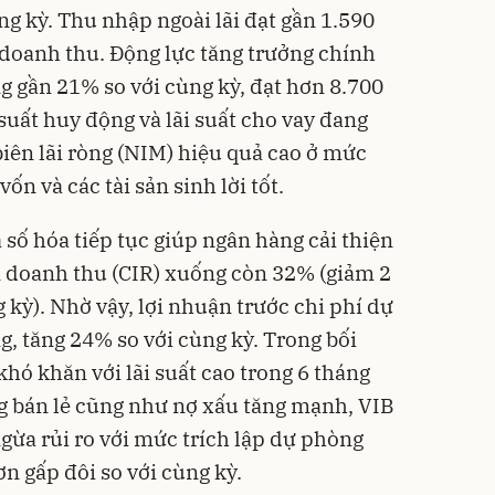
ng kỳ. Thu nhập ngoài lãi đạt gần 1.590
doanh thu. Động lực tăng trưởng chính
g gần 21% so với cùng kỳ, đạt hơn 8.700
 suất huy động và lãi suất cho vay đang
biên lãi ròng (NIM) hiệu quả cao ở mức
n và các tài sản sinh lời tốt.
số hóa tiếp tục giúp ngân hàng cải thiện
ên doanh thu (CIR) xuống còn 32% (giảm 2
kỳ). Nhờ vậy, lợi nhuận trước chi phí dự
g, tăng 24% so với cùng kỳ. Trong bối
 khó khăn với
lãi suất
cao trong 6 tháng
g bán lẻ cũng như nợ xấu tăng mạnh,
VIB
gừa rủi ro với mức trích lập dự phòng
ơn gấp đôi so với cùng kỳ.