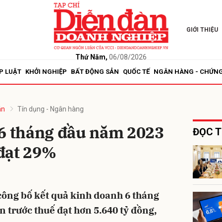
GIỚI THIỆU
bình luận
Thứ Năm,
06/08/2026
P LUẬT
KHỞI NGHIỆP
BẤT ĐỘNG SẢN
QUỐC TẾ
NGÂN HÀNG - CHỨN
án
Tín dụng - Ngân hàng
 6 tháng đầu năm 2023
ĐỌC T
đạt 29%
Hủy
G
công bố kết quả kinh doanh 6 tháng
n trước thuế đạt hơn 5.640 tỷ đồng,