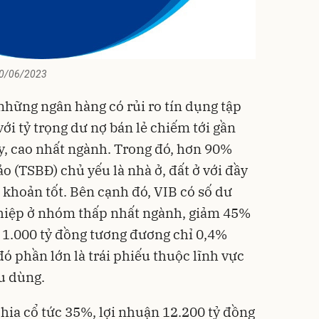
 30/06/2023
những ngân hàng có rủi ro tín dụng tập
với tỷ trọng dư nợ bán lẻ chiếm tới gần
, cao nhất ngành. Trong đó, hơn 90%
o (TSBĐ) chủ yếu là nhà ở, đất ở với đầy
 khoản tốt. Bên cạnh đó, VIB có số dư
ghiệp ở nhóm thấp nhất ngành, giảm 45%
 1.000 tỷ đồng tương đương chỉ 0,4%
đó phần lớn là trái phiếu thuộc lĩnh vực
êu dùng.
ia cổ tức 35%, lợi nhuận 12.200 tỷ đồng