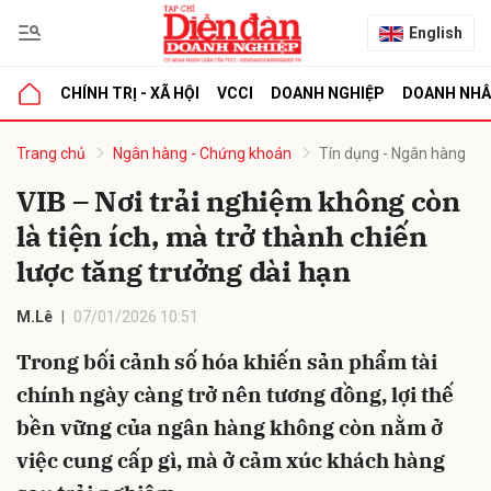
English
CHÍNH TRỊ - XÃ HỘI
VCCI
DOANH NGHIỆP
DOANH NH
bình luận
Trang chủ
Ngân hàng - Chứng khoán
Tín dụng - Ngân hàng
VIB – Nơi trải nghiệm không còn
là tiện ích, mà trở thành chiến
lược tăng trưởng dài hạn
M.Lê
07/01/2026 10:51
Trong bối cảnh số hóa khiến sản phẩm tài
Hủy
G
chính ngày càng trở nên tương đồng, lợi thế
bền vững của ngân hàng không còn nằm ở
việc cung cấp gì, mà ở cảm xúc khách hàng