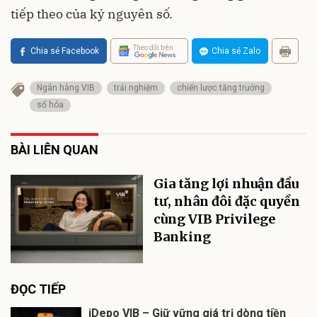
tiếp theo của kỷ nguyên số.
Theo dõi trên
Chia sẻ Facebook
Chia sẻ Zalo
Ngân hàng VIB
trải nghiệm
chiến lược tăng trưởng
số hóa
BÀI LIÊN QUAN
Gia tăng lợi nhuận đầu
tư, nhân đôi đặc quyền
cùng VIB Privilege
Banking
ĐỌC TIẾP
iDepo VIB – Giữ vững giá trị dòng tiền