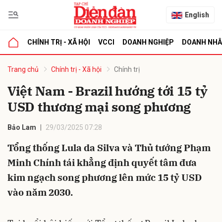
English
CHÍNH TRỊ - XÃ HỘI
VCCI
DOANH NGHIỆP
DOANH NH
bình luận
Trang chủ
Chính trị - Xã hội
Chính trị
Việt Nam - Brazil hướng tới 15 tỷ
USD thương mại song phương
Bảo Lam
29/03/2025 07:28
Tổng thống Lula da Silva và Thủ tướng Phạm
Minh Chính tái khẳng định quyết tâm đưa
Hủy
G
kim ngạch song phương lên mức 15 tỷ USD
vào năm 2030.