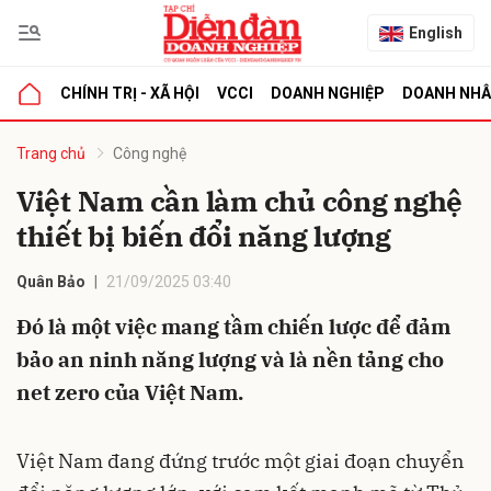
English
CHÍNH TRỊ - XÃ HỘI
VCCI
DOANH NGHIỆP
DOANH NH
bình luận
Trang chủ
Công nghệ
Việt Nam cần làm chủ công nghệ
thiết bị biến đổi năng lượng
Quân Bảo
21/09/2025 03:40
Đó là một việc mang tầm chiến lược để đảm
bảo an ninh năng lượng và là nền tảng cho
Hủy
G
net zero của Việt Nam.
Việt Nam đang đứng trước một giai đoạn chuyển