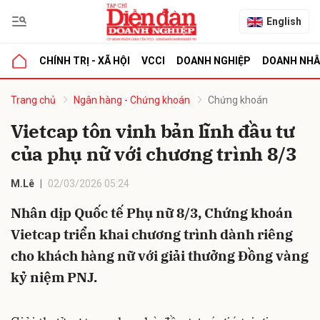
English
CHÍNH TRỊ - XÃ HỘI
VCCI
DOANH NGHIỆP
DOANH NH
bình luận
Trang chủ
Ngân hàng - Chứng khoán
Chứng khoán
Vietcap tôn vinh bản lĩnh đầu tư
của phụ nữ với chương trình 8/3
M.Lê
02/03/2026 05:24
Nhân dịp Quốc tế Phụ nữ 8/3, Chứng khoán
Vietcap triển khai chương trình dành riêng
Hủy
G
cho khách hàng nữ với giải thưởng Đồng vàng
kỷ niệm PNJ.