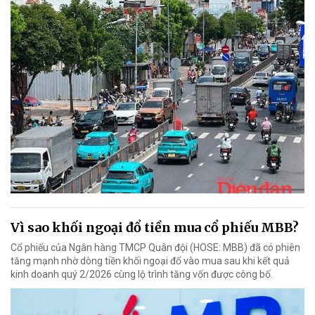
Vì sao khối ngoại đổ tiền mua cổ phiếu MBB?
Cổ phiếu của Ngân hàng TMCP Quân đội (HOSE: MBB) đã có phiên
tăng mạnh nhờ dòng tiền khối ngoại đổ vào mua sau khi kết quả
kinh doanh quý 2/2026 cùng lộ trình tăng vốn được công bố.