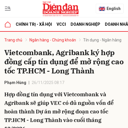
English
CHÍNH TRỊ - XÃ HỘI
VCCI
DOANH NGHIỆP
DOANH NH
bình luận
Trang chủ
Ngân hàng - Chứng khoán
Tín dụng - Ngân hàng
Vietcombank, Agribank ký hợp
đồng cấp tín dụng để mở rộng cao
tốc TP.HCM - Long Thành
Phạm Hùng
26/11/2025 08:17
Hợp đồng tín dụng với Vietcombank và
Hủy
G
Agribank sẽ giúp VEC có đủ nguồn vốn để
hoàn thành Dự án mở rộng đoạn cao tốc
TP.HCM - Long Thành vào cuối tháng