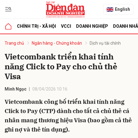
English
CHÍNH TRỊ - XÃ HỘI
VCCI
DOANH NGHIỆP
DOANH NH
bình luận
Trang chủ
Ngân hàng - Chứng khoán
Dịch vụ tài chính
Vietcombank triển khai tính
năng Click to Pay cho chủ thẻ
Visa
Minh Ngọc
08/04/2026 10:16
Vietcombank công bố triển khai tính năng
Hủy
G
Click to Pay (CTP) dành cho tất cả chủ thẻ cá
nhân mang thương hiệu Visa (bao gồm cả thẻ
ghi nợ và thẻ tín dụng).