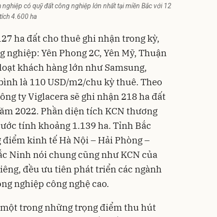
 nghiệp có quỹ đất công nghiệp lớn nhất tại miền Bắc với 12
tích 4.600 ha
27 ha đất cho thuê ghi nhận trong kỳ,
ng nghiệp: Yên Phong 2C, Yên Mỹ, Thuận
 loạt khách hàng lớn như Samsung,
 bình là 110 USD/m2/chu kỳ thuê. Theo
ng ty Viglacera sẽ ghi nhận 218 ha đất
 năm 2022. Phần diện tích KCN thương
 ước tính khoảng 1.139 ha. Tỉnh Bắc
g điểm kinh tế Hà Nội – Hải Phòng –
ắc Ninh nói chung cũng như KCN của
riêng, đều ưu tiên phát triển các ngành
công nghiệp công nghệ cao.
 một trong những trọng điểm thu hút