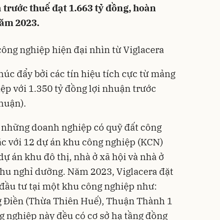
 trước thuế đạt 1.663 tỷ đồng, hoàn
ăm 2023.
công nghiệp hiện đại nhìn từ Viglacera
úc đẩy bởi các tín hiệu tích cực từ mảng
ệp với 1.350 tỷ đồng lợi nhuận trước
huận).
g những doanh nghiệp có quỹ đất công
ắc với 12 dự án khu công nghiệp (KCN)
dự án khu đô thị, nhà ở xã hội và nhà ở
khu nghỉ dưỡng. Năm 2023, Viglacera đặt
 đầu tư tại một khu công nghiệp như:
g Điền (Thừa Thiên Huế), Thuận Thành 1
 nghiệp này đều có cơ sở hạ tầng đồng