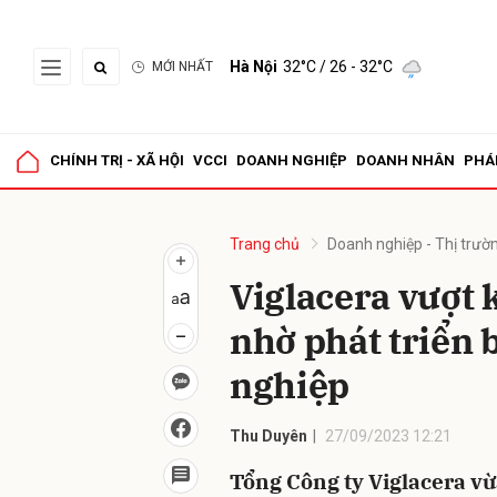
Hà Nội
32°C
/ 26 - 32°C
MỚI NHẤT
Gửi 
CHÍNH TRỊ - XÃ HỘI
VCCI
DOANH NGHIỆP
DOANH NHÂN
PHÁ
Trang chủ
Doanh nghiệp - Thị trườ
Viglacera vượt
nhờ phát triển 
nghiệp
Thu Duyên
27/09/2023 12:21
Tổng Công ty Viglacera vừ