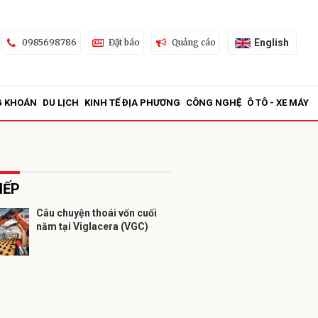
English
0985698786
Đặt báo
Quảng cáo
G KHOÁN
DU LỊCH
KINH TẾ ĐỊA PHƯƠNG
CÔNG NGHỆ
Ô TÔ - XE MÁY
IẾP
Câu chuyện thoái vốn cuối
năm tại Viglacera (VGC)
ửi