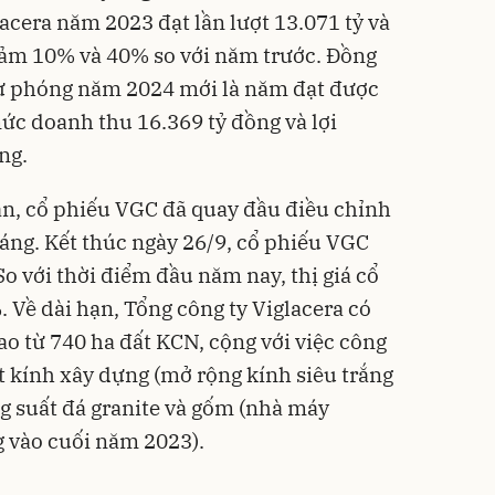
acera năm 2023 đạt lần lượt 13.071 tỷ và
giảm 10% và 40% so với năm trước. Đồng
dự phóng năm 2024 mới là năm đạt được
ức doanh thu 16.369 tỷ đồng và lợi
ng.
án, cổ phiếu VGC đã quay đầu điều chỉnh
háng. Kết thúc ngày 26/9, cổ phiếu VGC
o với thời điểm đầu năm nay, thị giá cổ
 Về dài hạn, Tổng công ty Viglacera có
cao từ 740 ha đất KCN, cộng với việc công
t kính xây dựng (mở rộng kính siêu trắng
g suất đá granite và gốm (nhà máy
g vào cuối năm 2023).