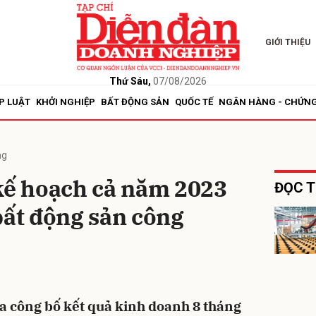
GIỚI THIỆU
bình luận
Thứ Sáu,
07/08/2026
P LUẬT
KHỞI NGHIỆP
BẤT ĐỘNG SẢN
QUỐC TẾ
NGÂN HÀNG - CHỨN
ng
 kế hoạch cả năm 2023
ĐỌC T
bất động sản công
Hủy
G
a công bố kết quả kinh doanh 8 tháng