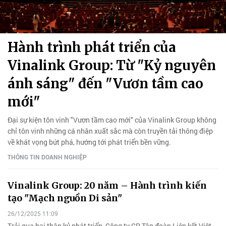
Hành trình phát triển của
Vinalink Group: Từ "Kỷ nguyên
ánh sáng" đến "Vươn tầm cao
mới"
Đại sự kiện tôn vinh "Vươn tầm cao mới" của Vinalink Group không
chỉ tôn vinh những cá nhân xuất sắc mà còn truyền tải thông điệp
về khát vọng bứt phá, hướng tới phát triển bền vững.
THÔNG TIN DOANH NGHIỆP
Vinalink Group: 20 năm – Hành trình kiến
tạo "Mạch nguồn Di sản"
26/12/2025 11:09
Trải qua hai thập kỷ phát triển, Công ty CP Tập đoàn Liên kết Việt