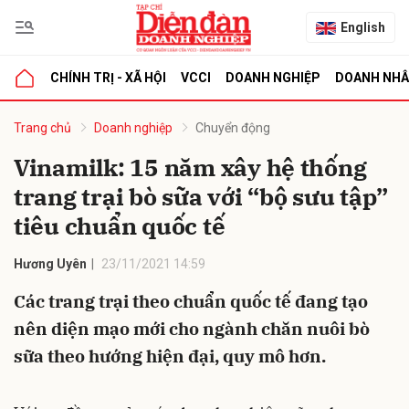
English
CHÍNH TRỊ - XÃ HỘI
VCCI
DOANH NGHIỆP
DOANH NH
bình luận
Trang chủ
Doanh nghiệp
Chuyển động
Vinamilk: 15 năm xây hệ thống
trang trại bò sữa với “bộ sưu tập”
tiêu chuẩn quốc tế
Hương Uyên
23/11/2021 14:59
Các trang trại theo chuẩn quốc tế đang tạo
Hủy
G
nên diện mạo mới cho ngành chăn nuôi bò
sữa theo hướng hiện đại, quy mô hơn.