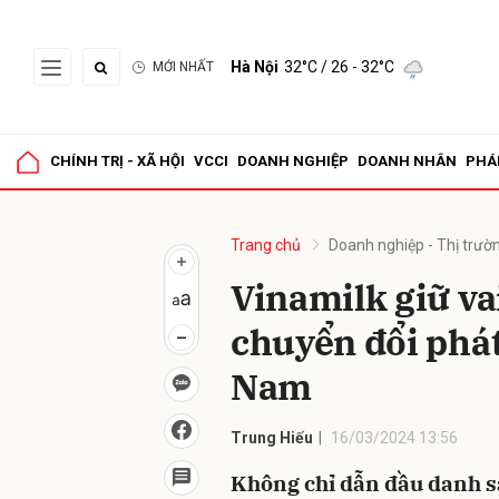
Hà Nội
32°C
/ 26 - 32°C
MỚI NHẤT
Gửi 
CHÍNH TRỊ - XÃ HỘI
VCCI
DOANH NGHIỆP
DOANH NHÂN
PHÁ
Trang chủ
Doanh nghiệp - Thị trườ
Vinamilk giữ va
chuyển đổi phát
Nam
Trung Hiếu
16/03/2024 13:56
Không chỉ dẫn đầu danh s