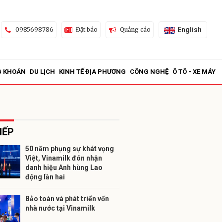
English
0985698786
Đặt báo
Quảng cáo
G KHOÁN
DU LỊCH
KINH TẾ ĐỊA PHƯƠNG
CÔNG NGHỆ
Ô TÔ - XE MÁY
IẾP
50 năm phụng sự khát vọng
Việt, Vinamilk đón nhận
ửi
danh hiệu Anh hùng Lao
động lần hai
Bảo toàn và phát triển vốn
nhà nước tại Vinamilk