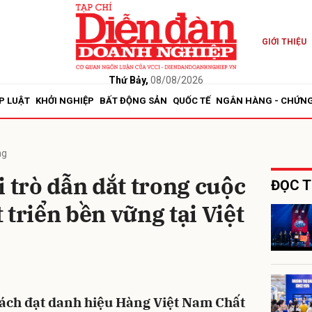
GIỚI THIỆU
bình luận
Thứ Bảy,
08/08/2026
P LUẬT
KHỞI NGHIỆP
BẤT ĐỘNG SẢN
QUỐC TẾ
NGÂN HÀNG - CHỨN
ng
i trò dẫn dắt trong cuộc
ĐỌC T
 triển bền vững tại Việt
Hủy
G
ách đạt danh hiệu Hàng Việt Nam Chất