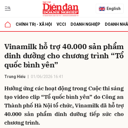
English
CHÍNH TRỊ - XÃ HỘI
VCCI
DOANH NGHIỆP
DOANH NH
bình luận
Vinamilk hỗ trợ 40.000 sản phẩm
dinh dưỡng cho chương trình “Tổ
quốc bình yên”
Trung Hiếu
01/06/2026 16:41
Hưởng ứng các hoạt động trong Cuộc thi sáng
Hủy
G
tạo video clip “Tổ quốc bình yên” do Công an
Thành phố Hà Nội tổ chức, Vinamilk đã hỗ trợ
40.000 sản phẩm dinh dưỡng tiếp sức cho
chương trình.