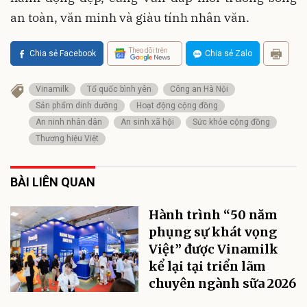
an toàn, văn minh và giàu tính nhân văn.
Theo dõi trên
Chia sẻ Facebook
Chia sẻ Zalo
Vinamilk
Tổ quốc bình yên
Công an Hà Nội
Sản phẩm dinh dưỡng
Hoạt động cộng đồng
An ninh nhân dân
An sinh xã hội
Sức khỏe cộng đồng
Thương hiệu Việt
BÀI LIÊN QUAN
Hành trình “50 năm
phụng sự khát vọng
Việt” được Vinamilk
kể lại tại triển lãm
chuyên ngành sữa 2026