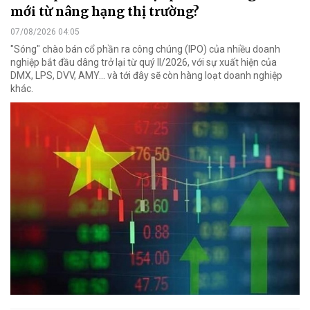
mới từ nâng hạng thị trường?
07/08/2026 04:05
"Sóng" chào bán cổ phần ra công chúng (IPO) của nhiều doanh
nghiệp bắt đầu dâng trở lại từ quý II/2026, với sự xuất hiện của
DMX, LPS, DVV, AMY... và tới đây sẽ còn hàng loạt doanh nghiệp
khác.