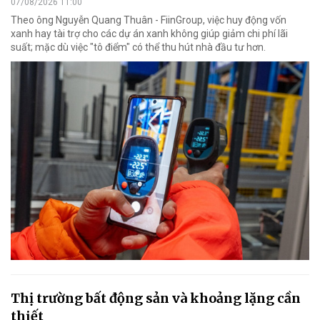
07/08/2026 11:00
Theo ông Nguyễn Quang Thuân - FiinGroup, việc huy động vốn
xanh hay tài trợ cho các dự án xanh không giúp giảm chi phí lãi
suất; mặc dù việc "tô điểm" có thể thu hút nhà đầu tư hơn.
Thị trường bất động sản và khoảng lặng cần
thiết