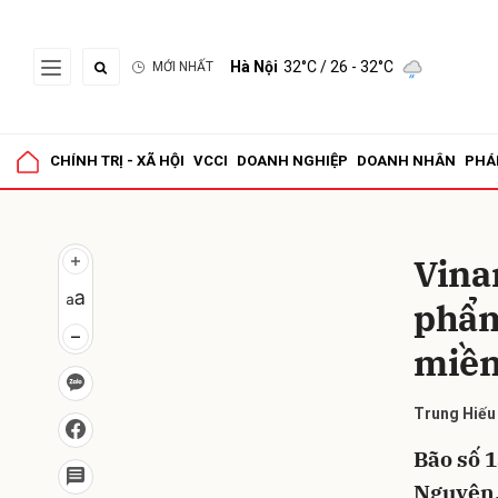
Hà Nội
32°C
/ 26 - 32°C
MỚI NHẤT
Gửi 
CHÍNH TRỊ - XÃ HỘI
VCCI
DOANH NGHIỆP
DOANH NHÂN
PHÁ
Vinam
phẩm
miền
Trung Hiếu
Bão số 
Nguyên,