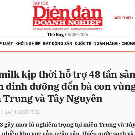
GIỚI THIỆU
bình luận
Thứ Bảy,
08/08/2026
P LUẬT
KHỞI NGHIỆP
BẤT ĐỘNG SẢN
QUỐC TẾ
NGÂN HÀNG - CHỨN
ilk kịp thời hỗ trợ 48 tấn sả
 dinh dưỡng đến bà con vùng
 Trung và Tây Nguyên
Hủy
G
24/11/2025 15:32
13 gây mưa lũ nghiêm trọng tại miền Trung và Tâ
 nhiều khu vực vẫn ngập sâu, thiếu nước sạch và