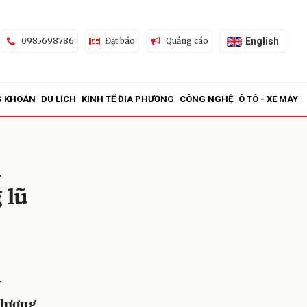
English
0985698786
Đặt báo
Quảng cáo
G KHOÁN
DU LỊCH
KINH TẾ ĐỊA PHƯƠNG
CÔNG NGHỆ
Ô TÔ - XE MÁY
n
 lũ
ửi
y
 lương