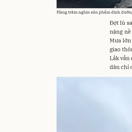
Hàng trăm nghìn sản phẩm dinh dưỡng 
Đợt lũ s
nặng nề 
Mưa lớn 
giao thô
Lắk vẫn 
dân chỉ 