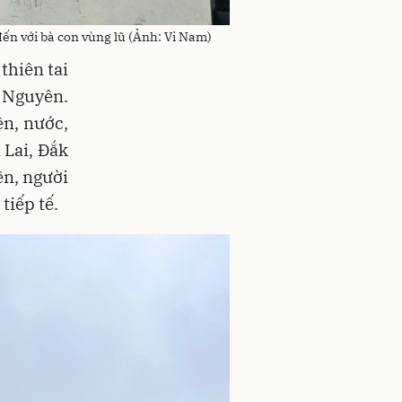
n với bà con vùng lũ (Ảnh: Vi Nam)
thiên tai
y Nguyên.
ện, nước,
 Lai, Đắk
ền, người
tiếp tế.