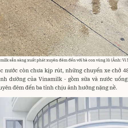
ilk sẵn sàng xuất phát xuyên đêm đến với bà con vùng lũ (Ảnh: Vi
úc nước còn chưa kịp rút, những chuyến xe chở 48
nh dưỡng của Vinamilk - gồm sữa và nước uống 
uyên đêm đến ba tỉnh chịu ảnh hưởng nặng nề.