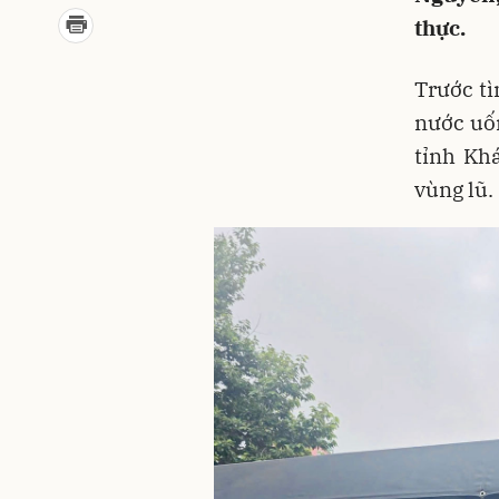
thực.
Trước tì
nước uốn
tỉnh Kh
vùng lũ.