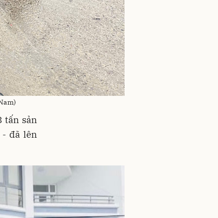
 Nam)
 tấn sản
- đã lên