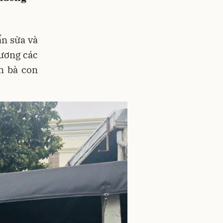
ấn sữa và
hương các
n bà con