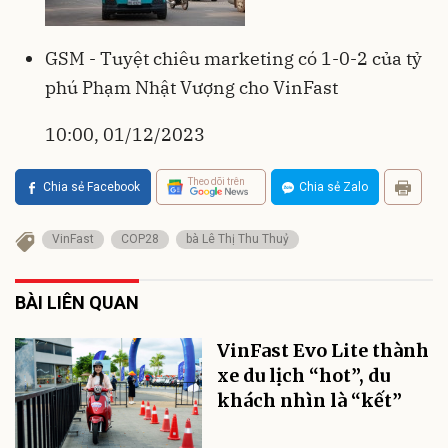
GSM - Tuyệt chiêu marketing có 1-0-2 của tỷ
phú Phạm Nhật Vượng cho VinFast
10:00, 01/12/2023
Theo dõi trên
Chia sẻ Facebook
Chia sẻ Zalo
VinFast
COP28
bà Lê Thị Thu Thuỷ
BÀI LIÊN QUAN
VinFast Evo Lite thành
xe du lịch “hot”, du
khách nhìn là “kết”