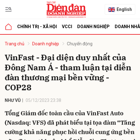
English
CHÍNH TRỊ - XÃ HỘI
VCCI
DOANH NGHIỆP
DOANH NH
bình luận
Trang chủ
Doanh nghiệp
Chuyển động
VinFast - Đại diện duy nhất của
Đông Nam Á - tham luận tại diễn
đàn thương mại bền vững -
COP28
NHƯ VŨ
05/12/2023 23:38
Hủy
G
Tổng Giám đốc toàn cầu của VinFast Auto
(Nasdaq: VFS) đã phát biểu tại tọa đàm “Tăng
cường khả năng phục hồi chuỗi cung ứng bền