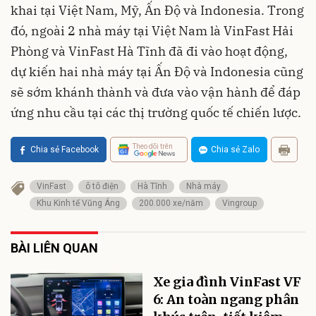
khai tại Việt Nam, Mỹ, Ấn Độ và Indonesia. Trong
đó, ngoài 2 nhà máy tại Việt Nam là VinFast Hải
Phòng và VinFast Hà Tĩnh đã đi vào hoạt động,
dự kiến hai nhà máy tại Ấn Độ và Indonesia cũng
sẽ sớm khánh thành và đưa vào vận hành để đáp
ứng nhu cầu tại các thị trường quốc tế chiến lược.
Theo dõi trên
Chia sẻ Facebook
Chia sẻ Zalo
VinFast
ô tô điện
Hà Tĩnh
Nhà máy
Khu Kinh tế Vũng Áng
200.000 xe/năm
Vingroup
BÀI LIÊN QUAN
Xe gia đình VinFast VF
6: An toàn ngang phân