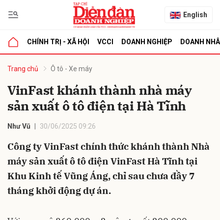
English
CHÍNH TRỊ - XÃ HỘI
VCCI
DOANH NGHIỆP
DOANH NH
bình luận
Trang chủ
Ô tô - Xe máy
VinFast khánh thành nhà máy
sản xuất ô tô điện tại Hà Tĩnh
Như Vũ
30/06/2025 09:26
Công ty VinFast chính thức khánh thành Nhà
máy sản xuất ô tô điện VinFast Hà Tĩnh tại
Hủy
G
Khu Kinh tế Vũng Áng, chỉ sau chưa đầy 7
tháng khởi động dự án.