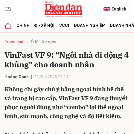
English
CHÍNH TRỊ - XÃ HỘI
VCCI
DOANH NGHIỆP
DOANH NH
bình luận
Trang chủ
Ô tô - Xe máy
VinFast VF 9: “Ngôi nhà di động 4
khủng” cho doanh nhân
Hoàng Oanh
11/02/2026 21:14
Không chỉ gây chú ý bằng ngoại hình bề thế
và trang bị cao cấp, VinFast VF 9 đang thuyết
Hủy
G
phục người dùng nhờ “combo” lợi thế ngoại
hình, sức mạnh, công nghệ và độ tiết kiệm.