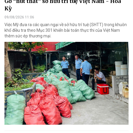
Gỡ “nút thắt” sở hữu trí tuệ Việt Nam - Hoa
Kỳ
09/08/2026 11:06
Việc Mỹ đưa ra các quan ngại về sở hữu trí tuệ (SHTT) trong khuôn
khổ điều tra theo Mục 301 khiến bài toán thực thi của Việt Nam
thêm sức ép thương mại.