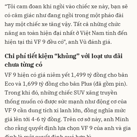
“Tôi cam đoan khi ngồi vào chiếc xe này, bạn sẽ
có cảm giác như đang ngồi trong một pháo đài
hay một chiếc xe tăng vậy. Tất cả những chức
năng an toàn hiện đại nhất ở Việt Nam tính đến
hiện tại thì VF 9 đều có”, anh Vũ đánh giá.
Chi phí tiết kiệm “khủng” với loạt ưu đãi
chưa từng có
VF 9 hiện có giá niêm yết 1,499 tỷ đồng cho bản
Eco và 1,699 tỷ đồng cho bản Plus (đã gồm pin).
Trong khi đó, những chiếc SUV xăng truyền
thống muốn có được sức mạnh như động cơ của
VF 9 cần dung tích xi lanh lớn, đồng nghĩa mức
giá lên tới 4-6 tỷ đồng. Trên cơ sở này, anh Minh
cho rằng quyết định lựa chọn VF 9 của anh và gia
đình là một quyết định quá hợp lý.