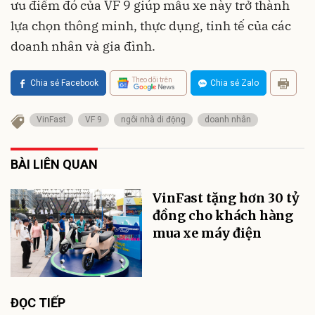
ưu điểm đó của VF 9 giúp mẫu xe này trở thành
lựa chọn thông minh, thực dụng, tinh tế của các
doanh nhân và gia đình.
Theo dõi trên
Chia sẻ Facebook
Chia sẻ Zalo
VinFast
VF 9
ngôi nhà di động
doanh nhân
BÀI LIÊN QUAN
VinFast tặng hơn 30 tỷ
đồng cho khách hàng
mua xe máy điện
ĐỌC TIẾP