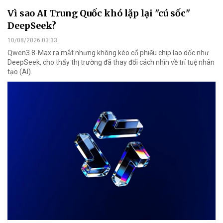
Vì sao AI Trung Quốc khó lặp lại "cú sốc"
DeepSeek?
10/08/2026 03:33
Qwen3.8-Max ra mắt nhưng không kéo cổ phiếu chip lao dốc như
DeepSeek, cho thấy thị trường đã thay đổi cách nhìn về trí tuệ nhân
tạo (AI).