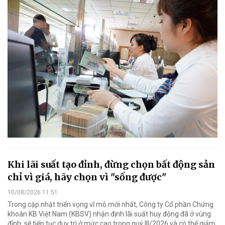
Khi lãi suất tạo đỉnh, đừng chọn bất động sản
chỉ vì giá, hãy chọn vì "sống được"
10/08/2026 11:51
Trong cập nhật triển vọng vĩ mô mới nhất, Công ty Cổ phần Chứng
khoán KB Việt Nam (KBSV) nhận định lãi suất huy động đã ở vùng
đỉnh, sẽ tiếp tục duy trì ở mức cao trong quý III/2026 và có thể giảm