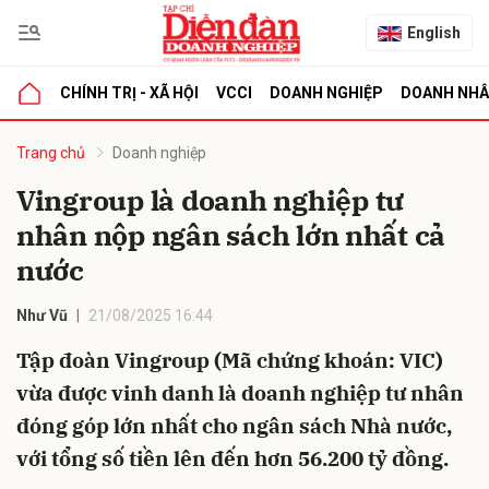
English
CHÍNH TRỊ - XÃ HỘI
VCCI
DOANH NGHIỆP
DOANH NH
bình luận
Trang chủ
Doanh nghiệp
Vingroup là doanh nghiệp tư
nhân nộp ngân sách lớn nhất cả
nước
Như Vũ
21/08/2025 16:44
Tập đoàn Vingroup (Mã chứng khoán: VIC)
Hủy
G
vừa được vinh danh là doanh nghiệp tư nhân
đóng góp lớn nhất cho ngân sách Nhà nước,
với tổng số tiền lên đến hơn 56.200 tỷ đồng.