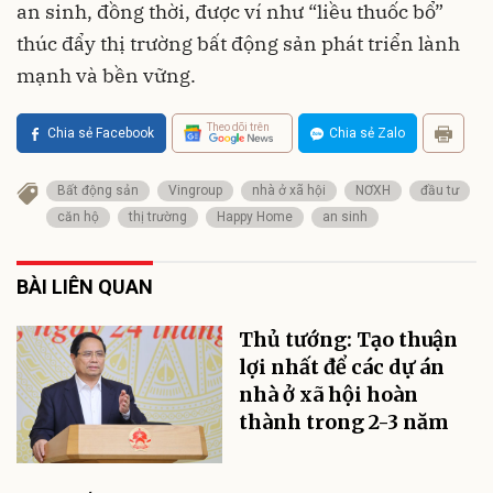
an sinh, đồng thời, được ví như “liều thuốc bổ”
thúc đẩy thị trường bất động sản phát triển lành
mạnh và bền vững.
Theo dõi trên
Chia sẻ Facebook
Chia sẻ Zalo
Bất động sản
Vingroup
nhà ở xã hội
NƠXH
đầu tư
căn hộ
thị trường
Happy Home
an sinh
BÀI LIÊN QUAN
Thủ tướng: Tạo thuận
lợi nhất để các dự án
nhà ở xã hội hoàn
thành trong 2-3 năm