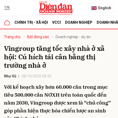
English
CHÍNH TRỊ - XÃ HỘI
VCCI
DOANH NGHIỆP
DOANH NH
bình luận
Trang chủ
Bất động sản
Doanh nghiệp - dự án
Vingroup tăng tốc xây nhà ở xã
hội: Cú hích tái cân bằng thị
trường nhà ở
Như Vũ
28/10/2025 09:30
Với kế hoạch xây hơn 60.000 căn trong mục
Hủy
G
tiêu 500.000 căn NƠXH trên toàn quốc đến
năm 2030, Vingroup được xem là “chủ công”
góp phần hiện thực hóa chiến lược an sinh