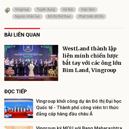
Vingroup
Tuyển dụng
Hà Nội
Việc làm
Nguồn nhân lực
Đô thị thể thao
Phát triển đô thị
BÀI LIÊN QUAN
WestLand thành lập
liên minh chiến lược
bắt tay với các ông lớn
Bim Land, Vingroup
ĐỌC TIẾP
Vingroup khởi công dự án Đô thị Đại học
Quốc tế - Thành phố công viên tri thức
đẳng cấp hàng đầu châu Á
Vingroup ký MOU với Bang Maharashtra,