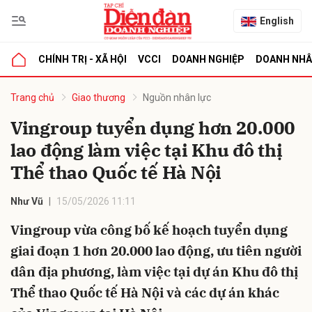
English
CHÍNH TRỊ - XÃ HỘI
VCCI
DOANH NGHIỆP
DOANH NH
bình luận
Trang chủ
Giao thương
Nguồn nhân lực
Vingroup tuyển dụng hơn 20.000
lao động làm việc tại Khu đô thị
Thể thao Quốc tế Hà Nội
Như Vũ
15/05/2026 11:11
Vingroup vừa công bố kế hoạch tuyển dụng
Hủy
G
giai đoạn 1 hơn 20.000 lao động, ưu tiên người
dân địa phương, làm việc tại dự án Khu đô thị
Thể thao Quốc tế Hà Nội và các dự án khác