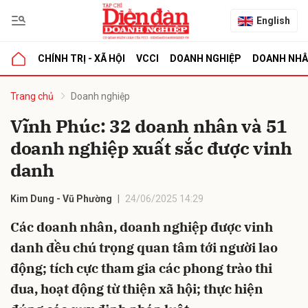
English
CHÍNH TRỊ - XÃ HỘI
VCCI
DOANH NGHIỆP
DOANH NH
bình luận
Trang chủ
Doanh nghiệp
Vĩnh Phúc: 32 doanh nhân và 51
doanh nghiệp xuất sắc được vinh
danh
Kim Dung - Vũ Phường
24/06/2025 14:29
Các doanh nhân, doanh nghiệp được vinh
Hủy
G
danh đều chú trọng quan tâm tới người lao
động; tích cực tham gia các phong trào thi
đua, hoạt động từ thiện xã hội; thực hiện