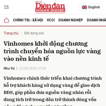
English
CHÍNH TRỊ - XÃ HỘI
VCCI
DOANH NGHIỆP
DOANH NH
bình luận
Trang chủ
Bất động sản
Vinhomes khởi động chương
trình chuyển hóa nguồn lực vàng
vào nền kinh tế
Như Vũ
25/05/2026 07:36
Vinhomes chính thức triển khai chương trình
Hủy
G
hỗ trợ khách hàng sử dụng vàng để giao dịch
BĐS, góp phần đưa nguồn vàng nhàn rỗi
đang tích trữ trong dân trở thành dòng vốn