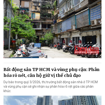
Bất động sản TP HCM và vùng phụ cận: Phân
hóa rõ nét, căn hộ giữ vị thế chủ đạo
Dự báo trong quý 3/2026, thị trường bất động sản nhà ở TP HCM
và vùng phụ cận sẽ ghi nhận sự phân hóa rõ rệt giữa các phân
khúc.