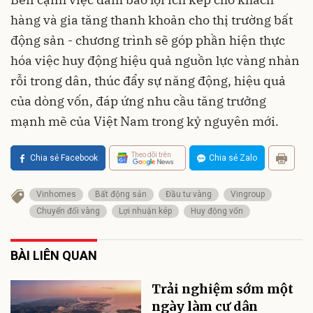
hàng và gia tăng thanh khoản cho thị trường bất
động sản - chương trình sẽ góp phần hiện thực
hóa việc huy động hiệu quả nguồn lực vàng nhàn
rỗi trong dân, thúc đẩy sự năng động, hiệu quả
của dòng vốn, đáp ứng nhu cầu tăng trưởng
mạnh mẽ của Việt Nam trong kỷ nguyên mới.
Theo dõi trên
Chia sẻ Facebook
Chia sẻ Zalo
Vinhomes
Bất động sản
Đầu tư vàng
Vingroup
Chuyển đổi vàng
Lợi nhuận kép
Huy động vốn
BÀI LIÊN QUAN
Trải nghiệm sớm một
ngày làm cư dân