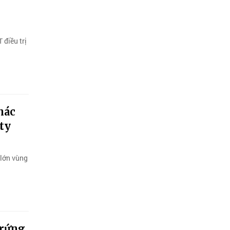
 điều trị
hác
ty
 lớn vùng
trứng