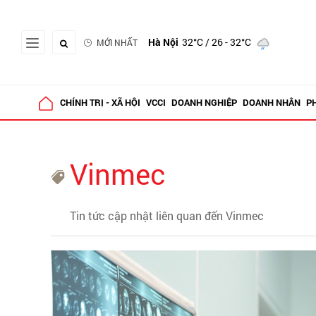
Hà Nội
32°C
/ 26 - 32°C
MỚI NHẤT
CHÍNH TRỊ - XÃ HỘI
VCCI
DOANH NGHIỆP
DOANH NHÂN
P
Vinmec
Tin tức cập nhật liên quan đến Vinmec