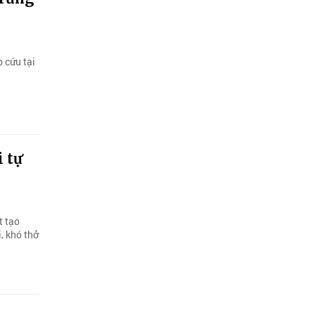
 cứu tại
i tự
t tạo
, khó thở