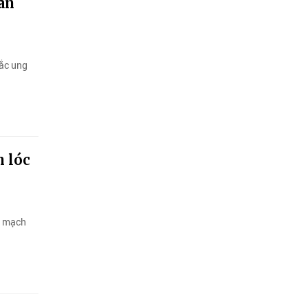
an
mắc ung
n lóc
ng mạch