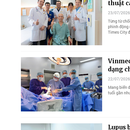
thuật 
23/07/2026
Từng từ chố
phình động 
Times City đ
Vinmec
dạng c
22/07/2026
Mang biến d
tuổi gần như
Lupus b