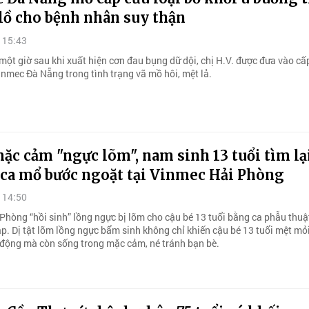
lồ cho bệnh nhân suy thận
 15:43
ột giờ sau khi xuất hiện cơn đau bụng dữ dội, chị H.V. được đưa vào cấp
inmec Đà Nẵng trong tình trạng vã mồ hôi, mệt lả.
ặc cảm "ngực lõm", nam sinh 13 tuổi tìm lạ
 ca mổ bước ngoặt tại Vinmec Hải Phòng
 14:50
Phòng “hồi sinh” lồng ngực bị lõm cho cậu bé 13 tuổi bằng ca phẫu thuậ
p. Dị tật lõm lồng ngực bẩm sinh không chỉ khiến cậu bé 13 tuổi mệt mỏi
 động mà còn sống trong mặc cảm, né tránh bạn bè.