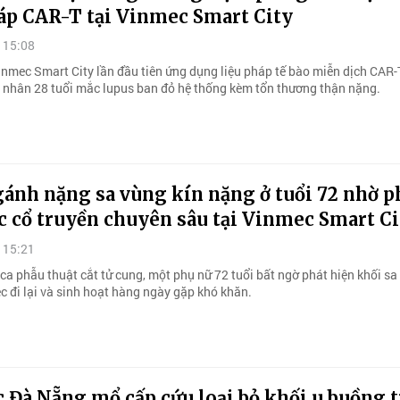
háp CAR-T tại Vinmec Smart City
 15:08
nmec Smart City lần đầu tiên ứng dụng liệu pháp tế bào miễn dịch CAR-T
 nhân 28 tuổi mắc lupus ban đỏ hệ thống kèm tổn thương thận nặng.
ánh nặng sa vùng kín nặng ở tuổi 72 nhờ p
c cổ truyền chuyên sâu tại Vinmec Smart Ci
 15:21
ca phẫu thuật cắt tử cung, một phụ nữ 72 tuổi bất ngờ phát hiện khối sa
ệc đi lại và sinh hoạt hàng ngày gặp khó khăn.
Đà Nẵng mổ cấp cứu loại bỏ khối u buồng 