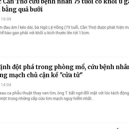
 Cần Thơ cứu bệnh nhân 75 tuổi có khối u g
 bằng quả bưởi
 16:09
n đau âm ỉ kéo dài, bà Ngô Lệ Hồng (75 tuổi, Cần Thơ) được phát hiện 
tế bào gan phải với khối u kích thước lên tới 13cm.
định đột phá trong phòng mổ, cứu bệnh nhâ
ng mạch chủ cận kề "cửa tử"
 14:04
sau ca phẫu thuật thay van tim, ông T. bất ngờ đối mặt với lóc tách độ
- một trong những cấp cứu tim mạch nguy hiểm nhất.