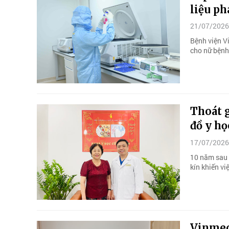
liệu p
21/07/2026
Bệnh viện Vi
cho nữ bệnh
Thoát g
đồ y họ
17/07/2026
10 năm sau 
kín khiến vi
Vinmec 