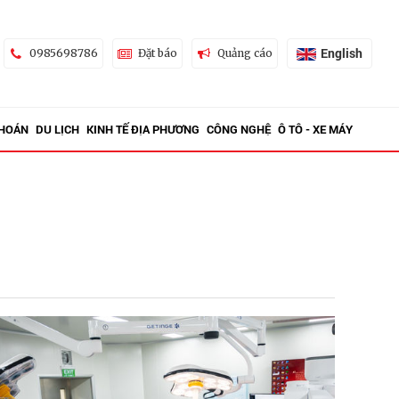
English
0985698786
Đặt báo
Quảng cáo
KHOÁN
DU LỊCH
KINH TẾ ĐỊA PHƯƠNG
CÔNG NGHỆ
Ô TÔ - XE MÁY