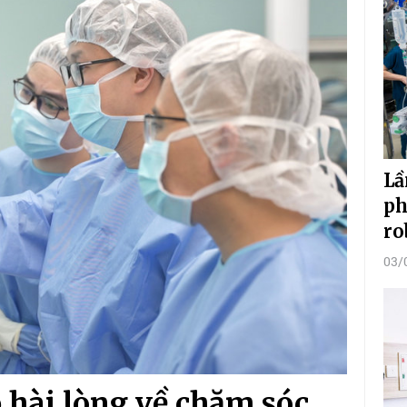
Lầ
ph
ro
03/
hài lòng về chăm sóc