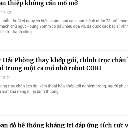
can thiệp không cần mổ mở
 17:42
i phẫu thuật vì nguy cơ biến chứng quá cao, nam bệnh nhân 78 tuổi man
mạch chủ ngực - bụng 76mm có dấu hiệu dọa vỡ, đã được các bác sĩ Vi
iều trị thành công.
 Hải Phòng thay khớp gối, chỉnh trục chân 
hỉ trong một ca mổ nhờ robot CORI
 15:21
ạng trục chân kéo dài kèm thoái hóa khớp gối nghiêm trọng, người phụ 
 mất khả năng đi lại bình thường.
an đỏ hệ thống kháng trị đáp ứng tích cực 