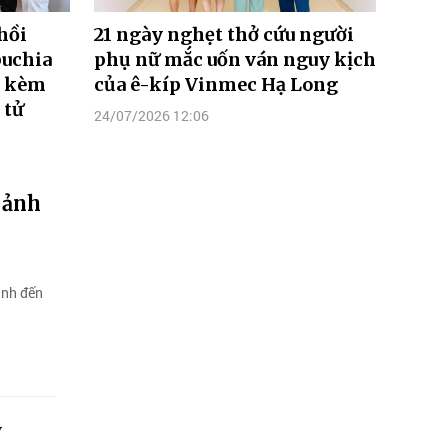
hồi
21 ngày nghẹt thở cứu người
uchia
phụ nữ mắc uốn ván nguy kịch
g kèm
của ê-kíp Vinmec Hạ Long
 tử
24/07/2026 12:06
 ảnh
ịnh đến
ỹ