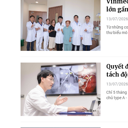
Vinmec
lớn gần
13/07/2026
Từ những cơ
thư biểu mô 
Quyết 
tách độ
13/07/2026
Chỉ 5 tháng 
chủ type A 