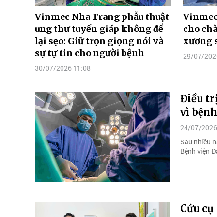
Vinmec Nha Trang phẫu thuật
Vinmec 
ung thư tuyến giáp không để
cho chà
lại sẹo: Giữ trọn giọng nói và
xương s
sự tự tin cho người bệnh
29/07/202
30/07/2026 11:08
Điều tr
vì bệnh
24/07/2026
Sau nhiều nă
Bệnh viện 
Cứu cụ