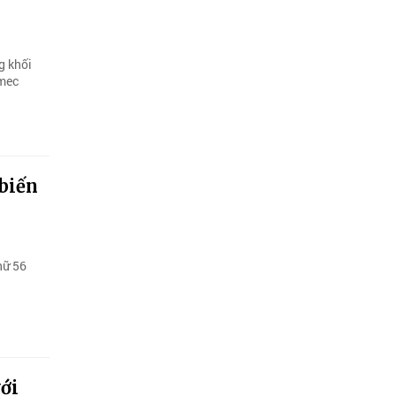
g khối
nmec
biến
nữ 56
với