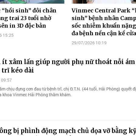
“hồi sinh” đôi chân
Vinmec Central Park “
ng trai 23 tuổi nhờ
sinh” bệnh nhân Camp
ên in 3D độc bản
sốc nhiễm khuẩn nặn
đa bệnh nền cận kề cửa
6 15:25
29/07/2026 10:19
ị ít xâm lấn giúp người phụ nữ thoát nỗi ám
 trĩ kéo dài
 09:57
m chịu đựng cơn đau từ bệnh trĩ, chị Đ.T.N. (44 tuổi, Hải Phòng) quyết đ
Đa khoa Vinmec Hải Phòng thăm khám.
 ông bị phình động mạch chủ dọa vỡ bằng k