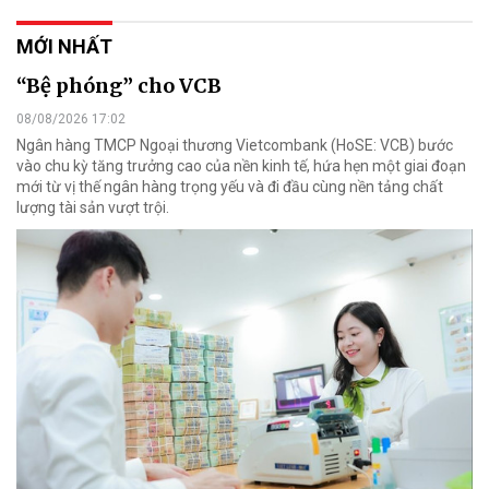
MỚI NHẤT
“Bệ phóng” cho VCB
08/08/2026 17:02
Ngân hàng TMCP Ngoại thương Vietcombank (HoSE: VCB) bước
vào chu kỳ tăng trưởng cao của nền kinh tế, hứa hẹn một giai đoạn
mới từ vị thế ngân hàng trọng yếu và đi đầu cùng nền tảng chất
lượng tài sản vượt trội.