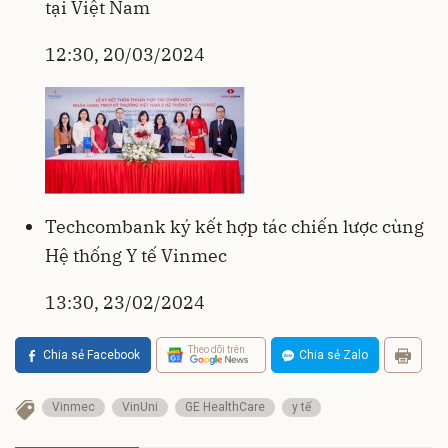
tại Việt Nam
12:30, 20/03/2024
Techcombank ký kết hợp tác chiến lược cùng
Hệ thống Y tế Vinmec
13:30, 23/02/2024
Theo dõi trên
Chia sẻ Facebook
Chia sẻ Zalo
Vinmec
VinUni
GE HealthCare
y tế