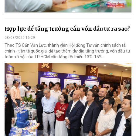
Hợp lực để tăng trưởng cần vốn đầu tư ra sao?
08/08/2026 16:29
Theo TS Cấn Văn Lực, thành viên Hội đồng Tư vấn chính sách tài
chính - tiền tệ quốc gia, để tạo thêm dư địa tăng trưởng, vốn đầu tư
toàn xã hội của TP HCM cần tăng tối thiểu 13%-15%.