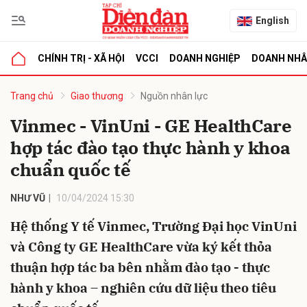
English
CHÍNH TRỊ - XÃ HỘI
VCCI
DOANH NGHIỆP
DOANH NH
bình luận
Trang chủ
Giao thương
Nguồn nhân lực
Vinmec - VinUni - GE HealthCare
hợp tác đào tạo thực hành y khoa
chuẩn quốc tế
NHƯ VŨ
10/04/2024 15:30
Hệ thống Y tế Vinmec, Trường Đại học VinUni
Hủy
G
và Công ty GE HealthCare vừa ký kết thỏa
thuận hợp tác ba bên nhằm đào tạo - thực
hành y khoa – nghiên cứu dữ liệu theo tiêu