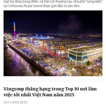
loạt hạ tầng trọng điểm, và tiện ích thượng lưu, nhà phố “song diện”
tại Vinhomes Royal Island được giới đầu tư săn đón.
Vingroup thăng hạng trong Top 10 nơi làm
việc tốt nhất Việt Nam năm 2025
20/11/2025 08:55