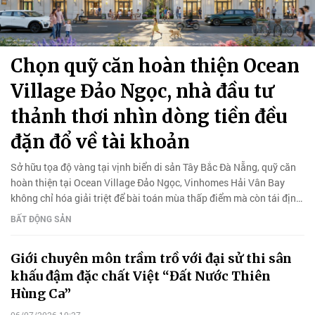
Chọn quỹ căn hoàn thiện Ocean
Village Đảo Ngọc, nhà đầu tư
thảnh thơi nhìn dòng tiền đều
đặn đổ về tài khoản
Sở hữu tọa độ vàng tại vịnh biển di sản Tây Bắc Đà Nẵng, quỹ căn
hoàn thiện tại Ocean Village Đảo Ngọc, Vinhomes Hải Vân Bay
không chỉ hóa giải triệt để bài toán mùa thấp điểm mà còn tái định
nghĩa chuẩn mực đầu tư bất động sản dòng tiền.
BẤT ĐỘNG SẢN
Giới chuyên môn trầm trồ với đại sử thi sân
khấu đậm đặc chất Việt “Đất Nước Thiên
Hùng Ca”