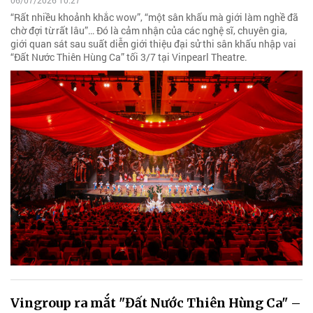
06/07/2026 10:27
“Rất nhiều khoảnh khắc wow”, “một sân khấu mà giới làm nghề đã
chờ đợi từ rất lâu”… Đó là cảm nhận của các nghệ sĩ, chuyên gia,
giới quan sát sau suất diễn giới thiệu đại sử thi sân khấu nhập vai
“Đất Nước Thiên Hùng Ca” tối 3/7 tại Vinpearl Theatre.
Vingroup ra mắt "Đất Nước Thiên Hùng Ca" –