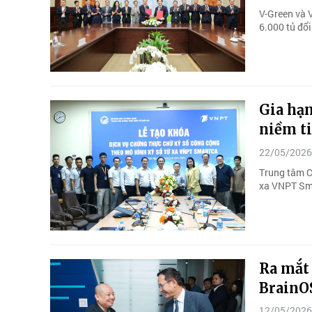
V-Green và 
6.000 tủ đổi
Gia hạ
niềm t
22/05/2026
Trung tâm C
xa VNPT Sm
Ra mắt 
BrainO
12/05/2026