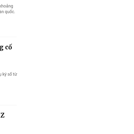
 khoảng
oàn quốc.
g cố
 ký số từ
IZ