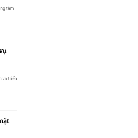
rung tâm
vụ
 và triển
mặt