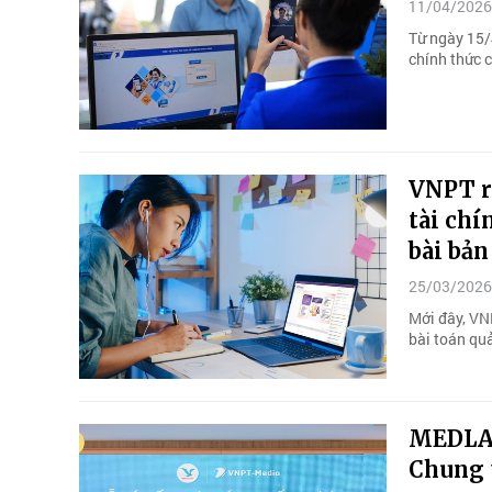
11/04/2026
Từ ngày 15/
chính thức c
VNPT ra
tài chí
bài bản
25/03/2026
Mới đây, VN
bài toán quả
MEDLAT
Chung t