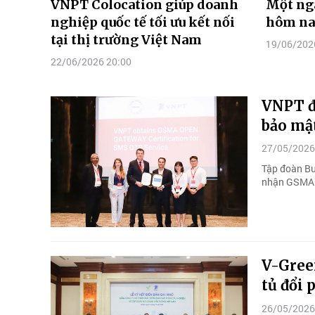
VNPT Colocation giúp doanh
Một ng
nghiệp quốc tế tối ưu kết nối
hôm n
tại thị trường Việt Nam
19/06/202
22/06/2026 20:00
VNPT đ
bảo mậ
27/05/2026
Tập đoàn Bư
nhận GSMA 
V-Gree
tủ đổi 
26/05/2026