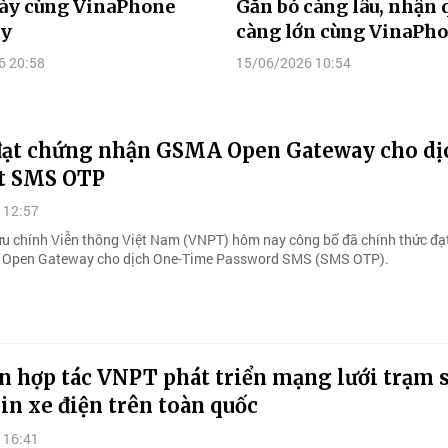
ày cùng VinaPhone
Gắn bó càng lâu, nhận 
ay
càng lớn cùng VinaPh
6 20:58
15/06/2026 10:54
ạt chứng nhận GSMA Open Gateway cho dị
t SMS OTP
 12:57
u chính Viễn thông Việt Nam (VNPT) hôm nay công bố đã chính thức đạ
Open Gateway cho dịch One-Time Password SMS (SMS OTP).
n hợp tác VNPT phát triển mạng lưới trạm s
pin xe điện trên toàn quốc
 16:41