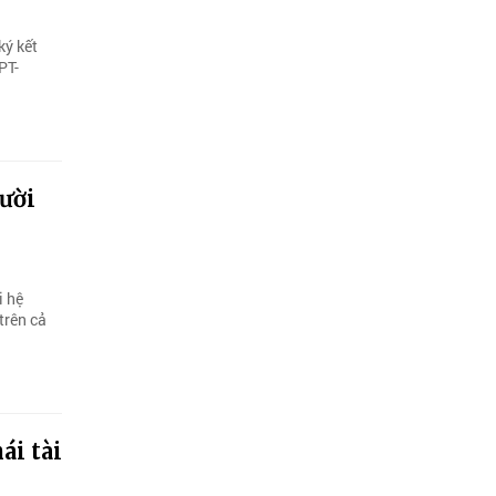
ký kết
PT-
ười
i hệ
trên cả
ái tài