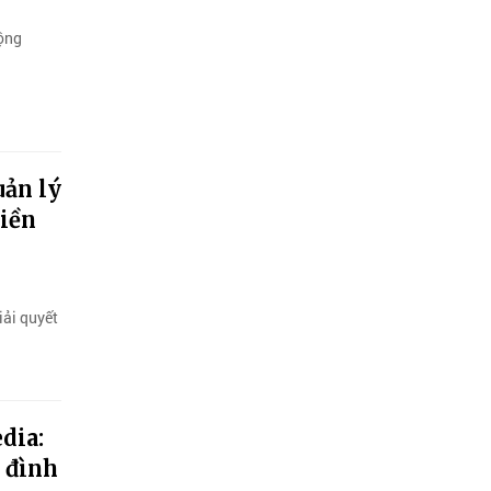
động
uản lý
tiền
iải quyết
dia:
a đình