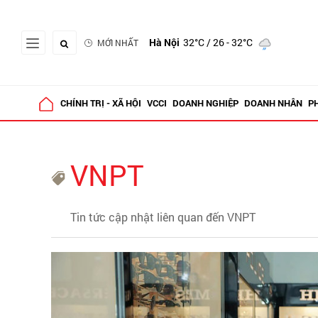
Hà Nội
32°C
/ 26 - 32°C
MỚI NHẤT
CHÍNH TRỊ - XÃ HỘI
VCCI
DOANH NGHIỆP
DOANH NHÂN
P
VNPT
Tin tức cập nhật liên quan đến VNPT