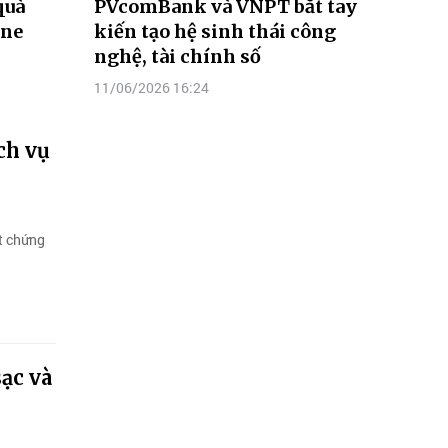
quà
PVcomBank và VNPT bắt tay
one
kiến tạo hệ sinh thái công
nghệ, tài chính số
11/06/2026 16:24
ch vụ
t chứng
ạc và