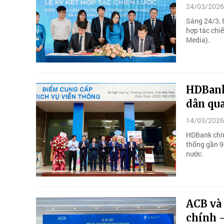
24/03/2026
Sáng 24/3, 
hợp tác chi
Media).
HDBank
dân qu
14/03/2026
HDBank chính
thống gần 9
nước.
ACB và 
chính -