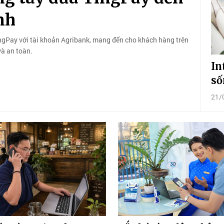
nh
TingPay với tài khoản Agribank, mang đến cho khách hàng trên
và an toàn.
In
số
21/