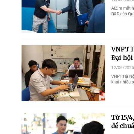
AIZ ra mắt 
R&D của Qu
VNPT H
Đại hộ
12/05/2026
VNPT Hà Nội
khai nhiều 
Từ 15/4
để chu