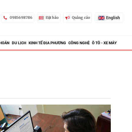
English
0985698786
Đặt báo
Quảng cáo
KHOÁN
DU LỊCH
KINH TẾ ĐỊA PHƯƠNG
CÔNG NGHỆ
Ô TÔ - XE MÁY