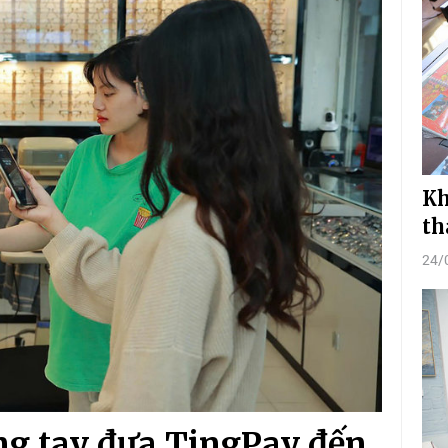
Kh
th
24/
g tay đưa TingPay đến