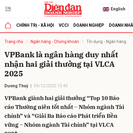
English
CHÍNH TRỊ - XÃ HỘI
VCCI
DOANH NGHIỆP
DOANH NH
bình luận
Trang chủ
Ngân hàng - Chứng khoán
Tín dụng - Ngân hàng
VPBank là ngân hàng duy nhất
nhận hai giải thưởng tại VLCA
2025
Dương Thuỳ
04/12/2025 15:40
VPBank giành hai giải thưởng “Top 10 Báo
Hủy
G
cáo Thường niên tốt nhất – Nhóm ngành Tài
chính” và “Giải Ba Báo cáo Phát triển Bền
vững – Nhóm ngành Tài chính” tại VLCA