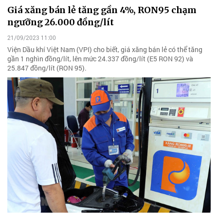
Giá xăng bán lẻ tăng gần 4%, RON95 chạm
ngưỡng 26.000 đồng/lít
21/09/2023 11:00
Viện Dầu khí Việt Nam (VPI) cho biết, giá xăng bán lẻ có thể tăng
gần 1 nghìn đồng/lít, lên mức 24.337 đồng/lít (E5 RON 92) và
25.847 đồng/lít (RON 95).