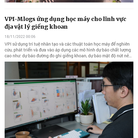
VPI-Mlogs ứng dụng học máy cho lĩnh vực
địa vật lý giếng khoan
18/11/2022 00:06
VPI sử dụng trí tuệ nhân tạo và các thuật toán học máy để nghiên
cứu, phát triển và đưa vào áp dụng các mô hình dự báo chất lượng
cao như: dự báo đường đo ghi giếng khoan, dự báo mật độ nứt nẻ…