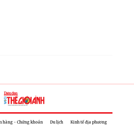
n hàng - Chứng khoán
Du lịch
Kinh tế địa phương