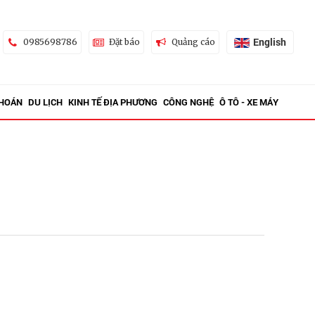
English
0985698786
Đặt báo
Quảng cáo
KHOÁN
DU LỊCH
KINH TẾ ĐỊA PHƯƠNG
CÔNG NGHỆ
Ô TÔ - XE MÁY