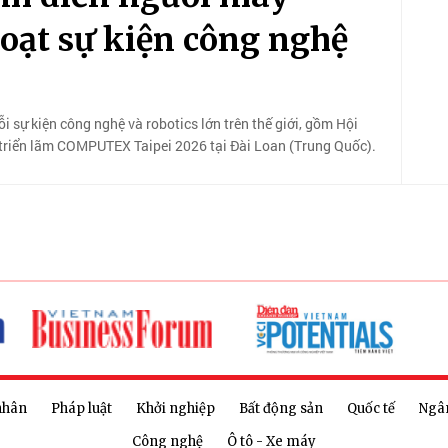
loạt sự kiện công nghệ
sự kiện công nghệ và robotics lớn trên thế giới, gồm Hội
 triển lãm COMPUTEX Taipei 2026 tại Đài Loan (Trung Quốc).
nhân
Pháp luật
Khởi nghiệp
Bất động sản
Quốc tế
Ngâ
Công nghệ
Ô tô - Xe máy