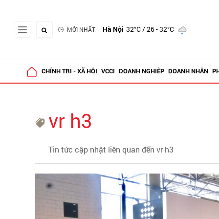
Hà Nội
32°C
/ 26 - 32°C
MỚI NHẤT
CHÍNH TRỊ - XÃ HỘI
VCCI
DOANH NGHIỆP
DOANH NHÂN
P
vr h3
Tin tức cập nhật liên quan đến vr h3