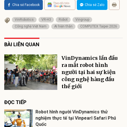
Theo dõi trên
Chia sẻ Facebook
Chia sẻ Zalo
VinRobotics
VR-H3
Robot
Vingroup
Công nghệ Việt Nam
AI hiện thân
COMPUTEX Taipei 2026
BÀI LIÊN QUAN
VinDynamics lần đầu
ra mắt robot hình
người tại hai sự kiện
công nghệ hàng đầu
thế giới
ĐỌC TIẾP
Robot hình người VinDynamics thử
nghiệm thực tế tại Vinpearl Safari Phú
Quốc