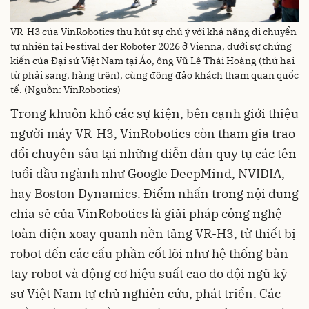
VR-H3 của VinRobotics thu hút sự chú ý với khả năng di chuyển
tự nhiên tại Festival der Roboter 2026 ở Vienna, dưới sự chứng
kiến của Đại sứ Việt Nam tại Áo, ông Vũ Lê Thái Hoàng (thứ hai
từ phải sang, hàng trên), cùng đông đảo khách tham quan quốc
tế. (Nguồn: VinRobotics)
Trong khuôn khổ các sự kiện, bên cạnh giới thiệu
người máy VR-H3, VinRobotics còn tham gia trao
đổi chuyên sâu tại những diễn đàn quy tụ các tên
tuổi đầu ngành như Google DeepMind, NVIDIA,
hay Boston Dynamics. Điểm nhấn trong nội dung
chia sẻ của VinRobotics là giải pháp công nghệ
toàn diện xoay quanh nền tảng VR-H3, từ thiết bị
robot đến các cấu phần cốt lõi như hệ thống bàn
tay robot và động cơ hiệu suất cao do đội ngũ kỹ
sư Việt Nam tự chủ nghiên cứu, phát triển. Các