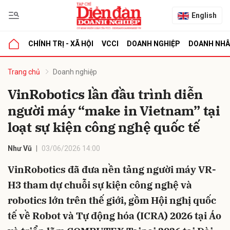
English
CHÍNH TRỊ - XÃ HỘI
VCCI
DOANH NGHIỆP
DOANH NH
bình luận
Trang chủ
Doanh nghiệp
VinRobotics lần đầu trình diễn
người máy “make in Vietnam” tại
loạt sự kiện công nghệ quốc tế
Như Vũ
03/06/2026 14:00
VinRobotics đã đưa nền tảng người máy VR-
Hủy
G
H3 tham dự chuỗi sự kiện công nghệ và
robotics lớn trên thế giới, gồm Hội nghị quốc
tế về Robot và Tự động hóa (ICRA) 2026 tại Áo