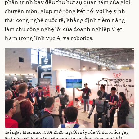
phần trình bày đều thu hút sự quan tâm của giới
chuyên môn, giúp mở rộng kết nối với hệ sinh
thái công nghệ quốc tế, khẳng định tiềm năng
làm chủ công nghệ lõi của doanh nghiệp Việt
Nam trong lĩnh vực AI và robotics.
Tại ngày khai mạc ICRA 2026, người máy của VinRobotics gây
ấn tượng với khả năng vận hành từ xa bằng công nghệ bắt