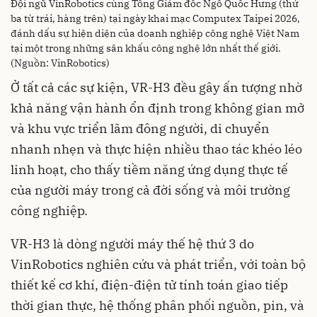
Đội ngũ VinRobotics cùng Tổng Giám đốc Ngô Quốc Hưng (thứ
ba từ trái, hàng trên) tại ngày khai mạc Computex Taipei 2026,
đánh dấu sự hiện diện của doanh nghiệp công nghệ Việt Nam
tại một trong những sân khấu công nghệ lớn nhất thế giới.
(Nguồn: VinRobotics)
Ở tất cả các sự kiện, VR-H3 đều gây ấn tượng nhờ
khả năng vận hành ổn định trong không gian mở
và khu vực triển lãm đông người, di chuyển
nhanh nhẹn và thực hiện nhiều thao tác khéo léo
linh hoạt, cho thấy tiềm năng ứng dụng thực tế
của người máy trong cả đời sống và môi trường
công nghiệp.
VR-H3 là dòng người máy thế hệ thứ 3 do
VinRobotics nghiên cứu và phát triển, với toàn bộ
thiết kế cơ khí, điện-điện tử tính toán giao tiếp
thời gian thực, hệ thống phân phối nguồn, pin, và