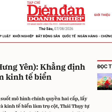
GIỚI THIỆU
bình luận
Thứ Sáu,
07/08/2026
P LUẬT
KHỞI NGHIỆP
BẤT ĐỘNG SẢN
QUỐC TẾ
NGÂN HÀNG - CHỨN
Hưng Yên): Khẳng định
ĐỌC T
m kinh tế biển
Hủy
G
suốt mô hình chính quyền hai cấp, lấy
 kinh tế biển làm trụ cột, Thái Thụy tự