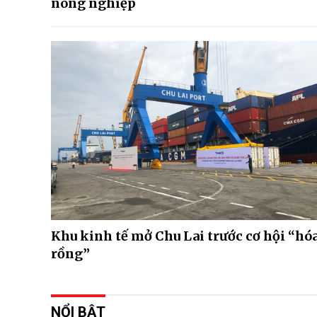
nông nghiệp
Khu kinh tế mở Chu Lai trước cơ hội “hó
rồng”
NỔI BẬT