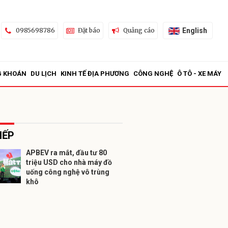
English
0985698786
Đặt báo
Quảng cáo
G KHOÁN
DU LỊCH
KINH TẾ ĐỊA PHƯƠNG
CÔNG NGHỆ
Ô TÔ - XE MÁY
IẾP
APBEV ra mắt, đầu tư 80
triệu USD cho nhà máy đồ
ửi
uống công nghệ vô trùng
khô