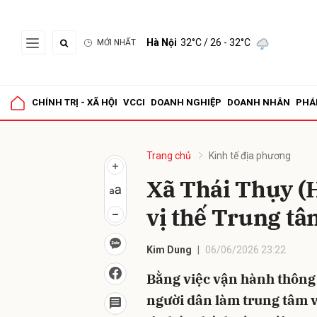
Hà Nội
32°C
/ 26 - 32°C
MỚI NHẤT
Gửi 
CHÍNH TRỊ - XÃ HỘI
VCCI
DOANH NGHIỆP
DOANH NHÂN
PHÁ
Trang chủ
Kinh tế địa phương
Xã Thái Thụy (
vị thế Trung tâ
Kim Dung
06/06/2026 23:22
Bằng việc vận hành thông 
người dân làm trung tâm và