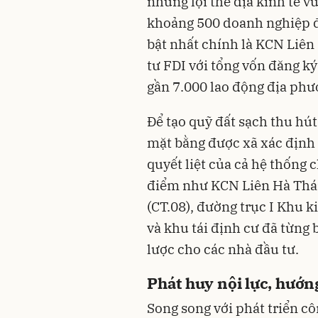
những lợi thế địa kinh tế vư
khoảng 500 doanh nghiệp đ
bật nhất chính là KCN Liên
tư FDI với tổng vốn đăng ký 
gần 7.000 lao động địa phư
Để tạo quỹ đất sạch thu hút
mặt bằng được xã xác định 
quyết liệt của cả hệ thống c
điểm như KCN Liên Hà Thái
(CT.08), đường trục I Khu k
và khu tái định cư đã từng 
lược cho các nhà đầu tư.
Phát huy nội lực, hướng
Song song với phát triển c