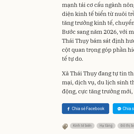
mạnh tái cơ cấu ngành nông
diện kinh tế biển từ nuôi tr
tăng trưởng kinh tế, chuyển
Bước sang năm 2026, với mục
Thái Thụy bám sát định hướn
cột quan trọng góp phần h
tế tự do.
Xã Thái Thụy đang tự tin thi
mại, dịch vụ, du lịch sinh t
động, cực tăng trưởng mới, 
Chia sẻ Facebook
Chia s
Kinh tế biển
Hạ tầng
Đô thị b