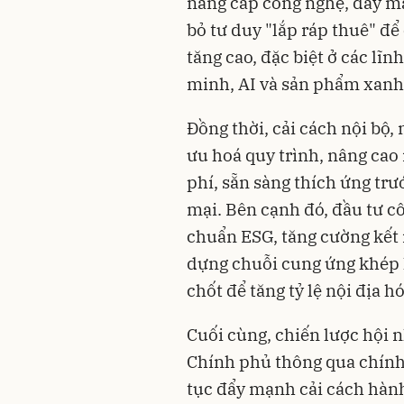
nâng cấp công nghệ, đẩy mạ
bỏ tư duy "lắp ráp thuê" để 
tăng cao, đặc biệt ở các lĩ
minh, AI và sản phẩm xanh
Đồng thời, cải cách nội bộ, 
ưu hoá quy trình, nâng cao 
phí, sẵn sàng thích ứng trư
mại. Bên cạnh đó, đầu tư c
chuẩn ESG, tăng cường kết
dựng chuỗi cung ứng khép k
chốt để tăng tỷ lệ nội địa h
Cuối cùng, chiến lược hội 
Chính phủ thông qua chính s
tục đẩy mạnh cải cách hành