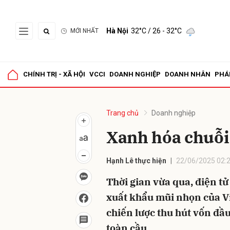
Hà Nội
32°C
/ 26 - 32°C
MỚI NHẤT
Gửi 
CHÍNH TRỊ - XÃ HỘI
VCCI
DOANH NGHIỆP
DOANH NHÂN
PHÁ
Trang chủ
Doanh nghiệp
Xanh hóa chuỗi
Hạnh Lê thực hiện
22/06/2025 02:
Thời gian vừa qua, điện tử
xuất khẩu mũi nhọn của Vi
chiến lược thu hút vốn đầ
toàn cầu.