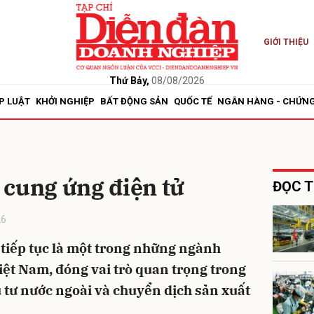
GIỚI THIỆU
bình luận
Thứ Bảy,
08/08/2026
P LUẬT
KHỞI NGHIỆP
BẤT ĐỘNG SẢN
QUỐC TẾ
NGÂN HÀNG - CHỨN
 cung ứng điện tử
ĐỌC T
26
Hủy
G
 tiếp tục là một trong những ngành
ệt Nam, đóng vai trò quan trọng trong
u tư nước ngoài và chuyển dịch sản xuất