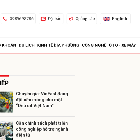
English
0985698786
Đặt báo
Quảng cáo
G KHOÁN
DU LỊCH
KINH TẾ ĐỊA PHƯƠNG
CÔNG NGHỆ
Ô TÔ - XE MÁY
IẾP
Chuyên gia: VinFast đang
đặt nền móng cho một
ửi
“Detroit Việt Nam”
Cần chính sách phát triển
công nghiệp hỗ trợ ngành
điện tử