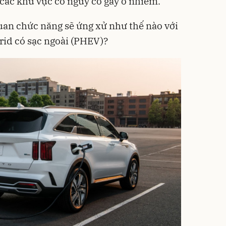
 các khu vực có nguy cơ gây ô nhiễm.
quan chức năng sẽ ứng xử như thế nào với
rid có sạc ngoài (PHEV)?