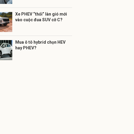
Xe PHEV “thổi” làn gió mới
vào cuộc đua SUV cỡ C?
Mua ô tô hybrid chọn HEV
hay PHEV?