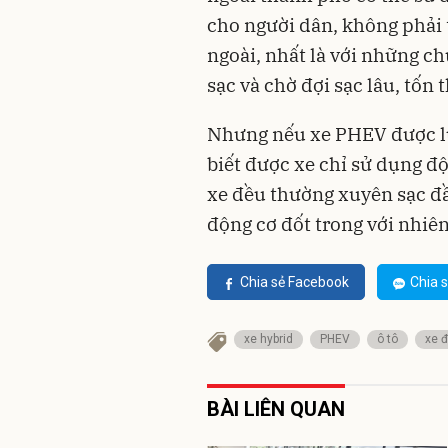
cho người dân, không phải t
ngoài, nhất là với những c
sạc và chờ đợi sạc lâu, tốn t
Nhưng nếu xe PHEV được lư
biết được xe chỉ sử dụng độ
xe đều thường xuyên sạc đầ
động cơ đốt trong với nhiên
Chia sẻ Facebook
Chia s
xe hybrid
PHEV
ô tô
xe đ
BÀI LIÊN QUAN