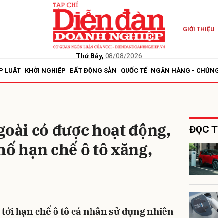
GIỚI THIỆU
bình luận
Thứ Bảy,
08/08/2026
P LUẬT
KHỞI NGHIỆP
BẤT ĐỘNG SẢN
QUỐC TẾ
NGÂN HÀNG - CHỨN
goài có được hoạt động,
ĐỌC T
hố hạn chế ô tô xăng,
Hủy
G
 tới hạn chế ô tô cá nhân sử dụng nhiên