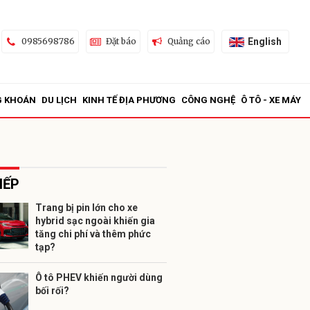
English
0985698786
Đặt báo
Quảng cáo
G KHOÁN
DU LỊCH
KINH TẾ ĐỊA PHƯƠNG
CÔNG NGHỆ
Ô TÔ - XE MÁY
IẾP
Trang bị pin lớn cho xe
hybrid sạc ngoài khiến gia
ửi
tăng chi phí và thêm phức
tạp?
Ô tô PHEV khiến người dùng
bối rối?