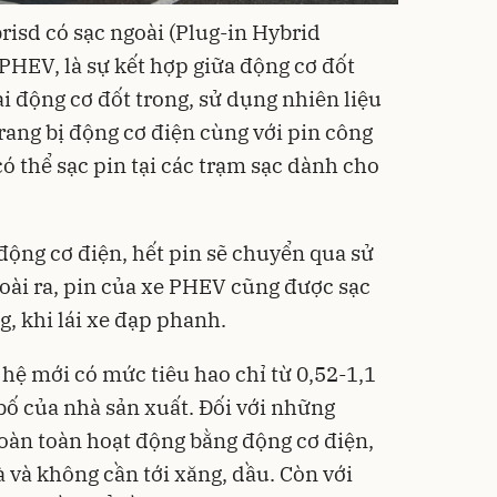
risd có sạc ngoài (Plug-in Hybrid
là PHEV, là sự kết hợp giữa động cơ đốt
i động cơ đốt trong, sử dụng nhiên liệu
rang bị động cơ điện cùng với pin công
có thể sạc pin tại các trạm sạc dành cho
động cơ điện, hết pin sẽ chuyển qua sử
oài ra, pin của xe PHEV cũng được sạc
g, khi lái xe đạp phanh.
hệ mới có mức tiêu hao chỉ từ 0,52-1,1
bố của nhà sản xuất. Đối với những
oàn toàn hoạt động bằng động cơ điện,
à và không cần tới xăng, dầu. Còn với