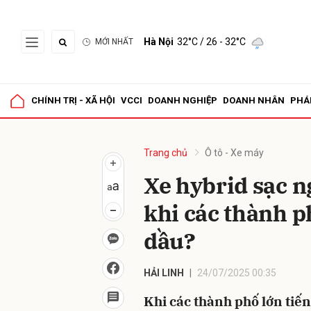
Hà Nội
32°C
/ 26 - 32°C
MỚI NHẤT
Gửi 
CHÍNH TRỊ - XÃ HỘI
VCCI
DOANH NGHIỆP
DOANH NHÂN
PHÁ
Trang chủ
Ô tô - Xe máy
Xe hybrid sạc n
khi các thành p
dầu?
HẢI LINH
24/07/2025 00:35
Khi các thành phố lớn tiến