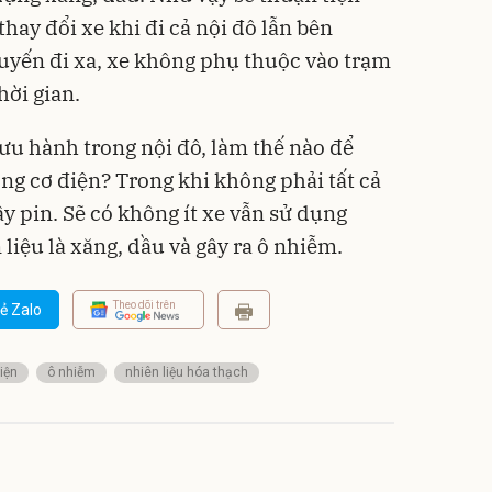
hay đổi xe khi đi cả nội đô lẫn bên
huyến đi xa, xe không phụ thuộc vào trạm
hời gian.
u hành trong nội đô, làm thế nào để
ng cơ điện? Trong khi không phải tất cả
y pin. Sẽ có không ít xe vẫn sử dụng
 liệu là xăng, dầu và gây ra ô nhiễm.
Theo dõi trên
ẻ Zalo
iện
ô nhiễm
nhiên liệu hóa thạch