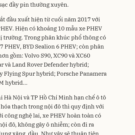
 sạc đầy pin thường xuyên.
ắt đầu xuất hiện từ cuối năm 2017 với
PHEV. Hiện có khoảng 10 mẫu xe PHEV
hị trường. Trong phân khúc phổ thông có
J7 PHEV, BYD Sealion 6 PHEV; còn phân
 hơn gồm: Volvo S90, XC90 và XC60
r và Land Rover Defender hybrid;
ey Flying Spur hybrid; Porsche Panamera
XM hybrid…
hi Hà Nội và TP Hồ Chí Minh hạn chế ô tô
hóa thạch trong nội đô thì quy định với
i công nghệ lai, xe PHEV hoàn toàn có
nội đô, không gây ô nhiễm; còn đi ra
dụng xăng, dầu. Như vậy sẽ thuận tiện