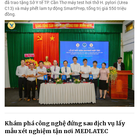
đã trao tặng Sở Y tế TP. Cần Thơ máy test hơi thở H. pylori (Urea
C13) và máy phết lam tự động SmartPrep, tổng trị giá 550 triệu
đồng.
Khám phá công nghệ đứng sau dịch vụ lấy
mẫu xét nghiệm tận nơi MEDLATEC