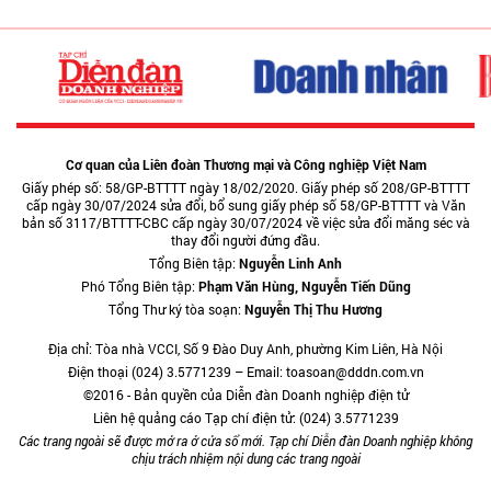
Cơ quan của Liên đoàn Thương mại và Công nghiệp Việt Nam
Giấy phép số: 58/GP-BTTTT ngày 18/02/2020. Giấy phép số 208/GP-BTTTT
cấp ngày 30/07/2024 sửa đổi, bổ sung giấy phép số 58/GP-BTTTT và Văn
bản số 3117/BTTTT-CBC cấp ngày 30/07/2024 về việc sửa đổi măng séc và
thay đổi người đứng đầu.
Tổng Biên tập:
Nguyễn Linh Anh
Phó Tổng Biên tập:
Phạm Văn Hùng, Nguyễn Tiến Dũng
Tổng Thư ký tòa soạn:
Nguyễn Thị Thu Hương
Địa chỉ: Tòa nhà VCCI, Số 9 Đào Duy Anh, phường Kim Liên, Hà Nội
Điện thoại (024) 3.5771239 – Email: toasoan@dddn.com.vn
©2016 - Bản quyền của Diễn đàn Doanh nghiệp điện tử
Liên hệ quảng cáo Tạp chí điện tử: (024) 3.5771239
Các trang ngoài sẽ được mở ra ở cửa sổ mới. Tạp chí Diễn đàn Doanh nghiệp không
chịu trách nhiệm nội dung các trang ngoài